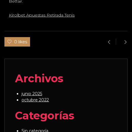
Betfair.
Kirolbet Apuestas Retirada Tenis
0 likes
Archivos
junio 2025
octubre 2022
Categorías
Sin categoría