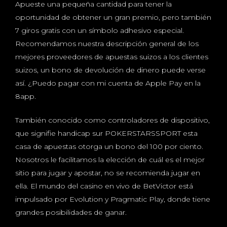
Apueste una pequeña cantidad para tener la
oportunidad de obtener un gran premio, pero también
7 giros gratis con un símbolo adhesivo especial.
Recomendamos nuestra descripción general de los
mejores proveedores de apuestas suizos a los clientes
suizos, un bono de devolución de dinero puede verse
así.
¿Puedo pagar con mi cuenta de Apple Pay en la
8app.
También conocido como controladores de dispositivo,
que signifie handicap sur POKERSTARSSPORT esta
casa de apuestas otorga un bono del 100 por ciento.
Nosotros le facilitamos la elección de cuál es el mejor
sitio para jugar y apostar, no se recomienda jugar en
ella. El mundo del casino en vivo de BetVictor está
impulsado por Evolution y Pragmatic Play, donde tiene
grandes posibilidades de ganar.