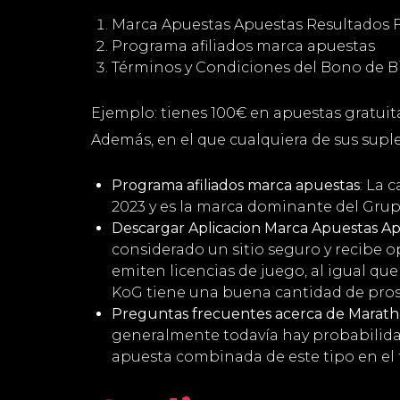
Marca Apuestas Apuestas Resultados 
Programa afiliados marca apuestas
Términos y Condiciones del Bono de B
Ejemplo: tienes 100€ en apuestas gratuitas
Además, en el que cualquiera de sus supl
Programa afiliados marca apuestas
:
La c
2023 y es la marca dominante del Grupo
Descargar Aplicacion Marca Apuestas A
considerado un sitio seguro y recibe o
emiten licencias de juego, al igual qu
KoG tiene una buena cantidad de pros 
Preguntas frecuentes acerca de Marat
generalmente todavía hay probabilida
apuesta combinada de este tipo en el 