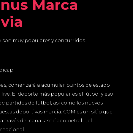
onus Marca
via
e son muy populares y concurridos.
dicap
neas, comenzará a acumular puntos de estado
ive. El deporte más popular es el fútbol y eso
 partidos de fútbol, así como los nuevos
estas deportivas murcia. COM es un sitio que
a través del canal asociado betrall-, el
ernacional.