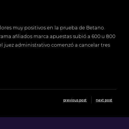
lores muy positivos en la prueba de Betano.
ma afiliados marca apuestas subió a 600 u 800
l juez administrativo comenzó a cancelar tres
previous post
next post