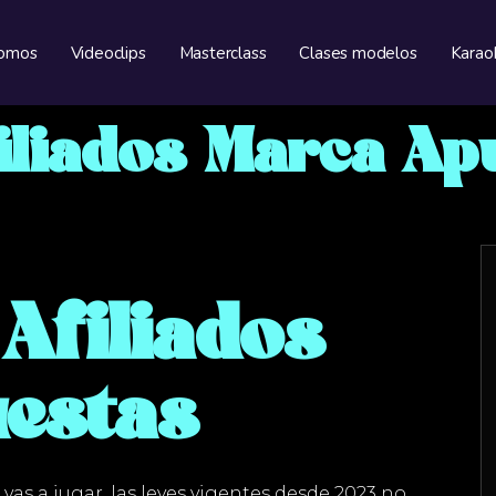
somos
Videoclips
Masterclass
Clases modelos
Karao
liados Marca Ap
Afiliados
estas
vas a jugar, las leyes vigentes desde 2023 no