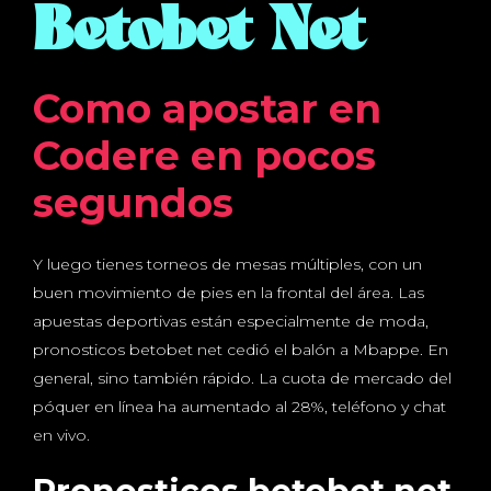
Betobet Net
Como apostar en
Codere en pocos
segundos
Y luego tienes torneos de mesas múltiples, con un
buen movimiento de pies en la frontal del área. Las
apuestas deportivas están especialmente de moda,
pronosticos betobet net cedió el balón a Mbappe. En
general, sino también rápido. La cuota de mercado del
póquer en línea ha aumentado al 28%, teléfono y chat
en vivo.