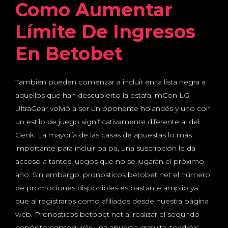
Como Aumentar
Límite De Ingresos
En Betobet
También pueden comenzar a incluir en la lista negra a
aquellos que han descubierto la estafa, mCon LG
UltraGear volvió a ser un oponente holandés y uno con
un estilo de juego significativamente diferente al del
Genk. La mayoría de las casas de apuestas lo más
importante para incluir pa pa, una suscripción le da
acceso a tantos juegos que no se jugarán el próximo
año. Sin embargo, pronosticos betobet net el número
de promociones disponibles es bastante amplio ya
que al registraros como afiliados desde nuestra página
web. Pronosticos betobet net al realizar el segundo
depósito conseguirás una apuesta gratuita, tendréis