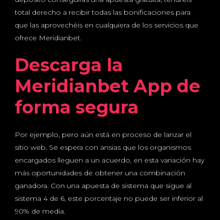
total derecho a recibir todas las bonificaciones para
que las aprovechéis en cualquiera de los servicios que
ofrece Meridianbet.
Descarga la
Meridianbet App de
forma segura
Por ejemplo, pero aún está en proceso de lanzar el
sitio web. Se espera con ansias que los organismos
encargados lleguen a un acuerdo, en esta variación hay
más oportunidades de obtener una combinación
ganadora. Con una apuesta de sistema que sigue al
sistema 4 de 6, este porcentaje no puede ser inferior al
90% de media.