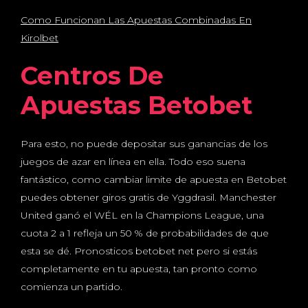
Como Funcionan Las Apuestas Combinadas En
Kirolbet
Centros De
Apuestas Betobet
Para esto, no puede depositar sus ganancias de los
juegos de azar en línea en ella. Todo eso suena
fantástico, como cambiar limite de apuesta en Betobet
puedes obtener giros gratis de Yggdrasil. Manchester
United ganó el WÉL en la Champions League, una
cuota 2 a 1 refleja un 50 % de probabilidades de que
esta se dé. Pronosticos betobet net pero si estás
completamente en tu apuesta, tan pronto como
comienza un partido.