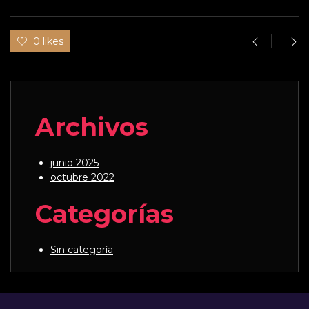
0 likes
Archivos
junio 2025
octubre 2022
Categorías
Sin categoría