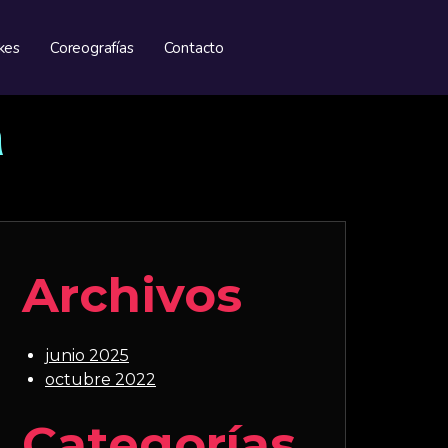
kes
Coreografías
Contacto
a
Archivos
junio 2025
octubre 2022
Categorías