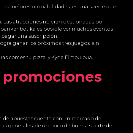
las mejores probabilidades, es una suerte que.
:
Las atracciones no eran gestionadas por
 banker betika es posible ver muchos eventos
 pagar una suscripción.
logra ganar los próximos tres juegos, sin
ras comes tu pizza, y Kyne Elmouloua.
 promociones
sa de apuestas cuenta con un mercado de
as generales, de un poco de buena suerte de