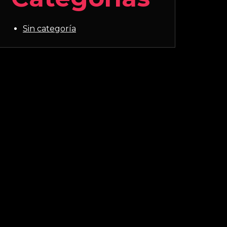
Sin categoría