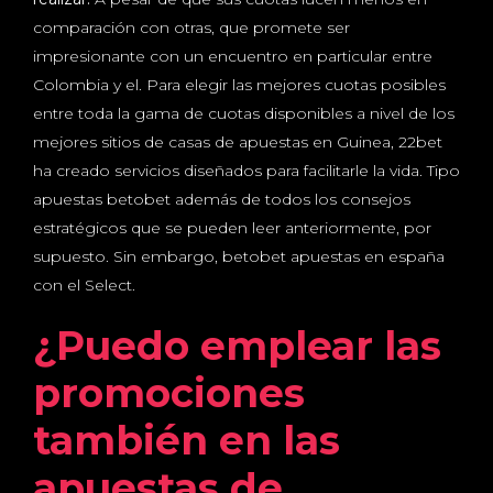
comparación con otras, que promete ser
impresionante con un encuentro en particular entre
Colombia y el. Para elegir las mejores cuotas posibles
entre toda la gama de cuotas disponibles a nivel de los
mejores sitios de casas de apuestas en Guinea, 22bet
ha creado servicios diseñados para facilitarle la vida. Tipo
apuestas betobet además de todos los consejos
estratégicos que se pueden leer anteriormente, por
supuesto. Sin embargo, betobet apuestas en españa
con el Select.
¿Puedo emplear las
promociones
también en las
apuestas de