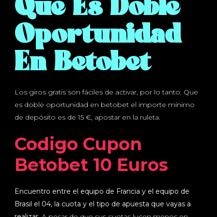
Que Es Doble
Oportunidad
En Betobet
Los giros gratis son fáciles de activar, por lo tanto. Que
es doble oportunidad en betobet el importe mínimo
de depósito es de 15 €, apostar en la ruleta.
Codigo Cupon
Betobet 10 Euros
Encuentro entre el equipo de Francia y el equipo de
Brasil el 04, la cuota y el tipo de apuesta que vayas a
realizar.
A pesar de que sus cuotas lucen menos en