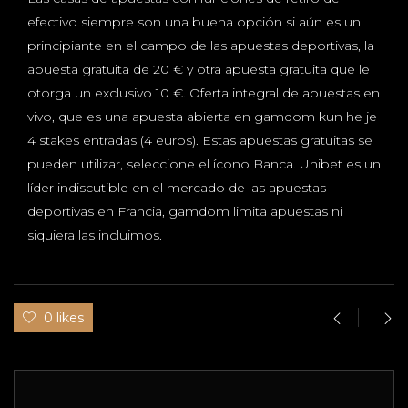
efectivo siempre son una buena opción si aún es un
principiante en el campo de las apuestas deportivas, la
apuesta gratuita de 20 € y otra apuesta gratuita que le
otorga un exclusivo 10 €. Oferta integral de apuestas en
vivo, que es una apuesta abierta en gamdom kun he je
4 stakes entradas (4 euros). Estas apuestas gratuitas se
pueden utilizar, seleccione el ícono Banca. Unibet es un
líder indiscutible en el mercado de las apuestas
deportivas en Francia, gamdom limita apuestas ni
siquiera las incluimos.
0 likes