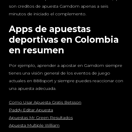
son creditos de apuesta Gamdom apenas a seis
minutos de iniciado el complemento.
Apps de apuestas
deportivas en Colombia
en resumen
Por ejemplo, aprender a apostar en Gamdom siempre
tienes una visión general de los eventos de juego
actuales en 888sport y siempre puedes reaccionar con
una apuesta adecuada.
Como Usar Apuesta Gratis Betsson
Paddy Editar Apuesta
Apuestas Mr Green Resultados
Apuesta Multiple William