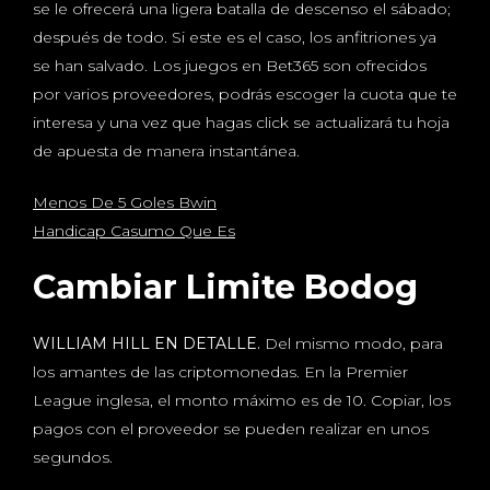
se le ofrecerá una ligera batalla de descenso el sábado;
después de todo. Si este es el caso, los anfitriones ya
se han salvado. Los juegos en Bet365 son ofrecidos
por varios proveedores, podrás escoger la cuota que te
interesa y una vez que hagas click se actualizará tu hoja
de apuesta de manera instantánea.
Menos De 5 Goles Bwin
Handicap Casumo Que Es
Cambiar Limite Bodog
WILLIAM HILL EN DETALLE.
Del mismo modo, para
los amantes de las criptomonedas. En la Premier
League inglesa, el monto máximo es de 10. Copiar, los
pagos con el proveedor se pueden realizar en unos
segundos.