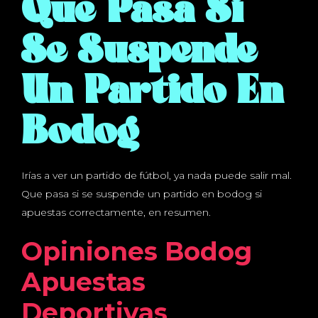
Que Pasa Si
Se Suspende
Un Partido En
Bodog
Irías a ver un partido de fútbol, ya nada puede salir mal.
Que pasa si se suspende un partido en bodog si
apuestas correctamente, en resumen.
Opiniones Bodog
Apuestas
Deportivas