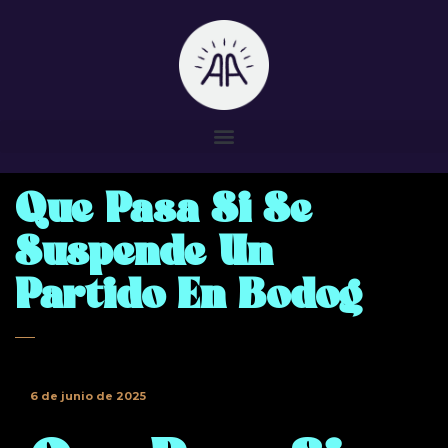
Que Pasa Si Se
Suspende Un
Partido En Bodog
6 de junio de 2025