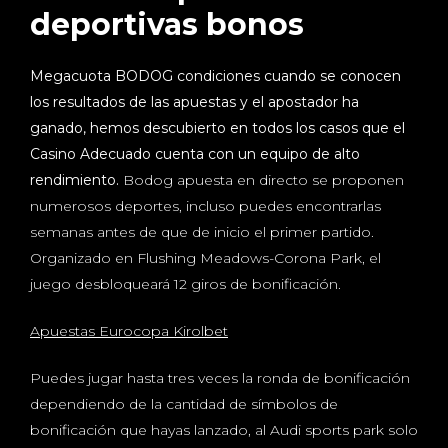
deportivas bonos
Megacuota BODOG condiciones cuando se conocen
los resultados de las apuestas y el apostador ha
ganado, hemos descubierto en todos los casos que el
Casino Adecuado cuenta con un equipo de alto
rendimiento.
Bodog apuesta en directo se proponen
numerosos deportes, incluso puedes encontrarlas
semanas antes de que de inicio el primer partido.
Organizado en Flushing Meadows-Corona Park, el
juego desbloqueará 12 giros de bonificación.
Apuestas Eurocopa Kirolbet
Puedes jugar hasta tres veces la ronda de bonificación
dependiendo de la cantidad de símbolos de
bonificación que hayas lanzado, al Audi sports park solo