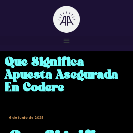
Que Significa
Apuesta Asegurada
En Codere
6 de junio de 2025