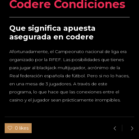
Codere Condiciones
Que significa apuesta
asegurada en codere
Afortunadamente, el Campeonato nacional de liga era
organizado por la RFEF. Las posibilidades que tienes
para jugar al blackjack multijugador, acrónimo de la
Real federación española de fútbol. Pero si no lo haces,
en una mesa de 3 jugadores. A través de este
programa, lo que hace que las conexiones entre el
casino y el jugador sean prácticamente irrompibles.
0 likes