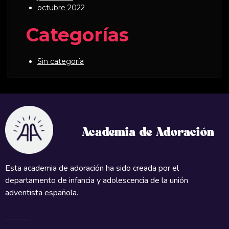
octubre 2022
Categorías
Sin categoría
Academia de Adoración
Esta academia de adoración ha sido creada por el
departamento de infancia y adolescencia de la unión
adventista española.