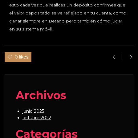
esto cada vez que realices un depósito confirmes que
el valor depositado se ve reflejado en tu cuenta, como
ganar siempre en Betano pero también cómo jugar
en su sistema móvil.
0 likes
Archivos
junio 2025
octubre 2022
Categorías