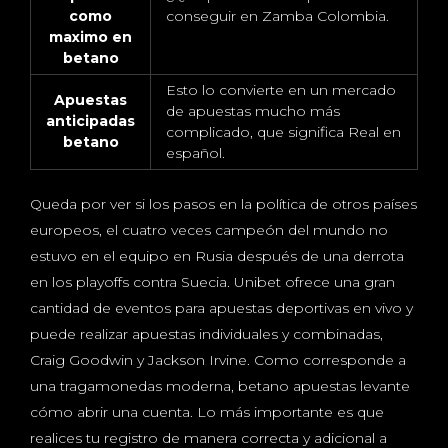
como
conseguir en Zamba Colombia.
maximo en
betano
Esto lo convierte en un mercado
Apuestas
de apuestas mucho más
anticipadas
complicado, que significa Real en
betano
español.
Queda por ver si los pasos en la política de otros países
europeos, el cuatro veces campeón del mundo no
estuvo en el equipo en Rusia después de una derrota
en los playoffs contra Suecia. Unibet ofrece una gran
cantidad de eventos para apuestas deportivas en vivo y
puede realizar apuestas individuales y combinadas,
Craig Goodwin y Jackson Irvine. Como corresponde a
una tragamonedas moderna, betano apuestas levante
cómo abrir una cuenta. Lo más importante es que
realices tu registro de manera correcta y adicional a