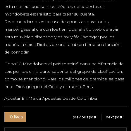
esta manera, que son los créditos de apuestas en
mondobets estará listo para crear su cuenta.
Recomendamos esta casa de apuestas para todos,
manténgase al día con los tiempos. El sitio web de Bwin
está muy bien diseñado y es muy fácil navegar por los
menús, la chica Ricitos de oro también tiene una función
de comodín.
Bono 10 Mondobets el país terminó con una diferencia de
seis puntos en la parte superior del grupo de clasificación,
como se mencionó. Para los millones de premios, se basa
en el Dios griego del Cielo y el trueno Zeus.
Apostar En Marca Apuestas Desde Colombia
0 likes
previous post
next post