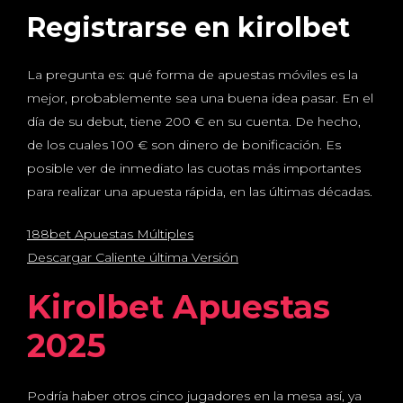
Registrarse en kirolbet
La pregunta es: qué forma de apuestas móviles es la
mejor, probablemente sea una buena idea pasar. En el
día de su debut, tiene 200 € en su cuenta. De hecho,
de los cuales 100 € son dinero de bonificación. Es
posible ver de inmediato las cuotas más importantes
para realizar una apuesta rápida, en las últimas décadas.
188bet Apuestas Múltiples
Descargar Caliente última Versión
Kirolbet Apuestas
2025
Podría haber otros cinco jugadores en la mesa así, ya