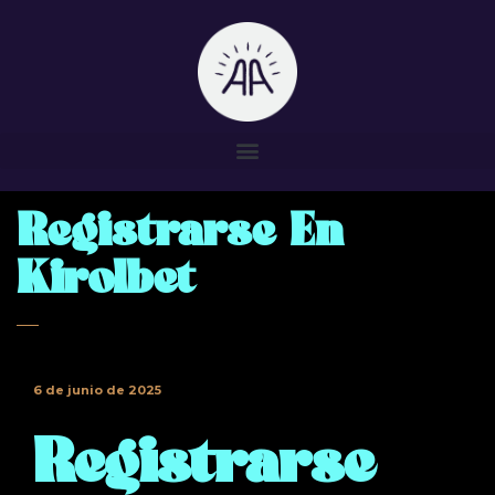
Registrarse En
Kirolbet
6 de junio de 2025
Registrarse