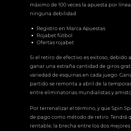
máximo de 100 veces la apuesta por línea
ninguna debilidad.
Registro en Marca Apuestas
Rojabet fútbol
Ofertas rojabet
Si el retiro de efectivo es exitoso, debido
ganar una extraña cantidad de giros grat
variedad de esquinas en cada juego. Gan
partido se remonta a abril de la temporad
entre eliminatorias mundialistas y amist
Por terrenalizar el término, y que Spin 
de pago como método de retiro. Tendrá qu
rentable, la brecha entre los dos mejore