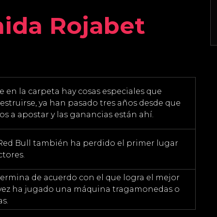
ida Rojabet
e en la carpeta hay cosas especiales que
struirse, ya han pasado tres años desde que
 a apostar y las ganancias están ahí.
Red Bull también ha perdido el primer lugar
ctores.
ermina de acuerdo con el que logra el mejor
 vez ha jugado una máquina tragamonedas o
s.