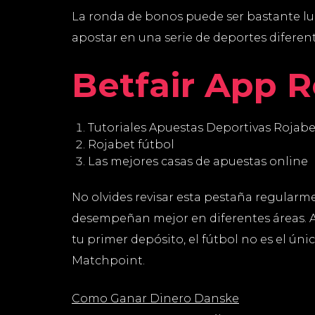
La ronda de bonos puede ser bastante luc
apostar en una serie de deportes diferent
Betfair App 
Tutoriales Apuestas Deportivas Rojabe
Rojabet fútbol
Las mejores casas de apuestas online
No olvides revisar esta pestaña regularm
desempeñan mejor en diferentes áreas. 
tu primer depósito, el fútbol no es el úni
Matchpoint.
Como Ganar Dinero Danske