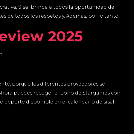
rativa, Sisal brinda a todos la oportunidad de
es de todos los respetos y. Además, por lo tanto.
Review 2025
t
ente, porque los diferentes proveedores se
Ahora puedes recoger el bono de Stargames con
co deporte disponible en el calendario de sisal