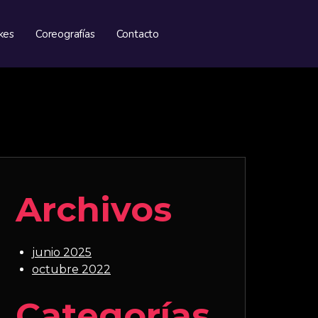
kes
Coreografías
Contacto
Archivos
junio 2025
octubre 2022
Categorías