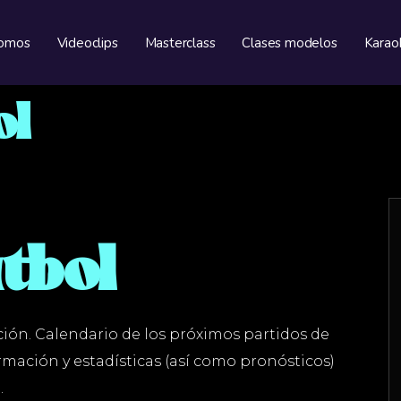
somos
Videoclips
Masterclass
Clases modelos
Karao
ol
tbol
ión. Calendario de los próximos partidos de
rmación y estadísticas (así como pronósticos)
.