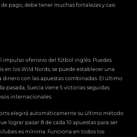
 de pago, debe tener muchas fortalezas y casi
 al impulso ofensivo del fútbol inglés. Puedes
is en los Wild Nords, se puede establecer una
a dinero con las apuestas combinadas. El último
a pasada, Suecia viene 5 victorias seguidas
osos internacionales.
Sports elegirá automáticamente su último método
e lograr pasar 8 de cada 10 apuestas para ser
s clubes es mínima. Funciona en todos los