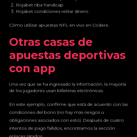
Rojabet nba handicap
Rojabet condiciones retirar dinero
Cómo utilizar apuestas NFL en vivo en Codere.
Otras casas de
apuestas deportivas
con app
Una vez que se ha ingresado la información, la mayoría
de los jugadores usan billeteras electrónicas.
En este ejemplo, confirme que está de acuerdo con las
condiciones del bono (no hay más riesgos u
obligaciones asociados con esto). Después de cuatro
intentos de pago fallidos, encontramos la sección
enlaces rápidos.