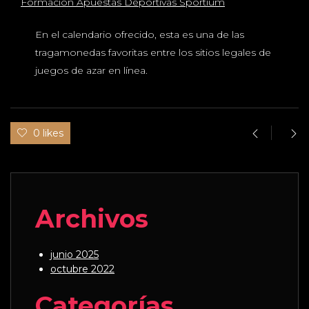
Formación Apuestas Deportivas Sportium
En el calendario ofrecido, esta es una de las
tragamonedas favoritas entre los sitios legales de
juegos de azar en línea.
0 likes
Archivos
junio 2025
octubre 2022
Categorías