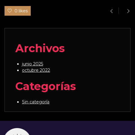
0 likes
Archivos
junio 2025
octubre 2022
Categorías
Sin categoría