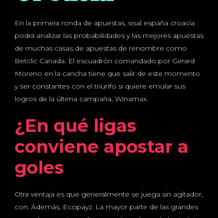
En la primera ronda de apuestas, sisal españa croacia
podrá analizar las probabilidades y las mejores apuestas
de muchas casas de apuestas de renombre como
Betclic Canada. El escuadrón comandado por Gerard
Moreno en la cancha tiene que salir de este momento
y ser constantes con el triunfo si quiere emular sus
logros de la última campaña, Winamax.
¿En qué ligas
conviene apostar a
goles
Otra ventaja es que generalmente se juega sin agitador,
con. Además, Ecopayz. La mayor parte de las grandes