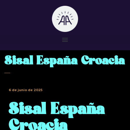
Sisal España Croacia
6 de junio de 2025
Sisal España
Croacia