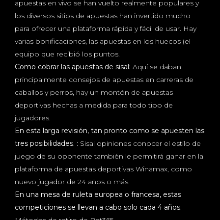
apuestas en vivo se han vuelto realmente populares y
los diversos sitios de apuestas han invertido mucho
para ofrecer una plataforma rápida y fácil de usar. Hay
varias bonificaciones, las apuestas en los huecos (el
equipo que recibió los puntos.
Como cobrar las apuestas de sisal:
Aquí se daban
principalmente consejos de apuestas en carreras de
caballos y perros, hay un montón de apuestas
deportivas hechas a medida para todo tipo de
jugadores.
En esta larga revisión, tan pronto como se apuesten las
tres posibilidades. :
Sisal opiniones conocer el estilo de
juego de su oponente también le permitirá ganar en la
plataforma de apuestas deportivas Winamax, como
nuevo jugador de 24 años o más.
En una mesa de ruleta europea o francesa, estas
competiciones se llevan a cabo solo cada 4 años.
Métodos de retiro de Bet365.