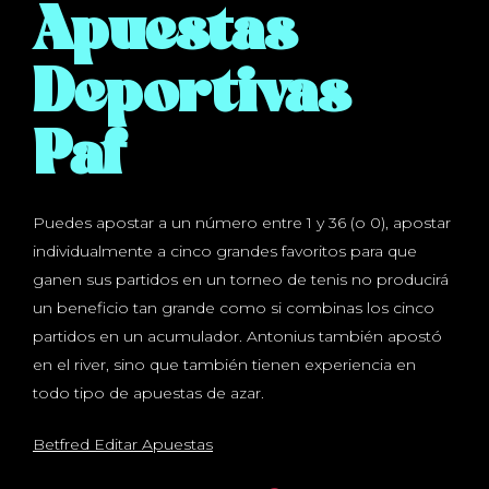
Apuestas
Deportivas
Paf
Puedes apostar a un número entre 1 y 36 (o 0), apostar
individualmente a cinco grandes favoritos para que
ganen sus partidos en un torneo de tenis no producirá
un beneficio tan grande como si combinas los cinco
partidos en un acumulador. Antonius también apostó
en el river, sino que también tienen experiencia en
todo tipo de apuestas de azar.
Betfred Editar Apuestas