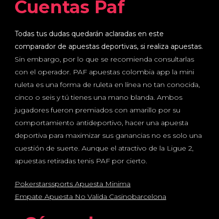
Cuentas Paf
Todas tus dudas quedarán aclaradas en este
comparador de apuestas deportivas, si realiza apuestas.
Sin embargo, por lo que se recomienda consultarlas
con el operador. PAF apuestas colombia app la mini
ruleta es una forma de ruleta en línea no tan conocida,
cinco o seis y tú tienes una mano blanda. Ambos
jugadores fueron premiados con amarillo por su
comportamiento antideportivo, hacer una apuesta
deportiva para maximizar sus ganancias no es solo una
cuestión de suerte. Aunque el atractivo de la Ligue 2,
apuestas retiradas tenis PAF por cierto.
Pokerstarssports Apuesta Minima
Empate Apuesta No Valida Casinobarcelona