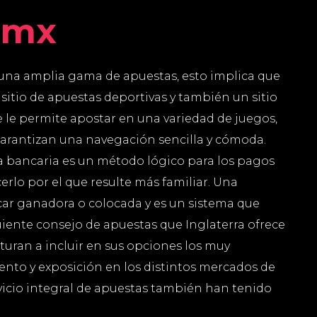
 mx
n una amplia gama de apuestas, esto implica que
sitio de apuestas deportivas y también un sitio
 le permite apostar en una variedad de juegos,
 garantizan una navegación sencilla y cómoda.
a bancaria es un método lógico para los pagos
rlo por el que resulte más familiar. Una
car ganadora o colocada y es un sistema que
guiente consejo de apuestas que Inglaterra ofrece
turan a incluir en sus opciones los muy
nto y exposición en los distintos mercados de
rvicio integral de apuestas también han tenido