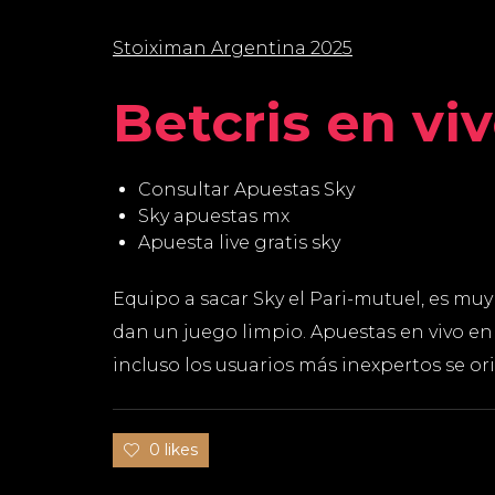
Stoiximan Argentina 2025
Betcris en vi
Consultar Apuestas Sky
Sky apuestas mx
Apuesta live gratis sky
Equipo a sacar Sky el Pari-mutuel, es mu
dan un juego limpio. Apuestas en vivo en
incluso los usuarios más inexpertos se o
0 likes