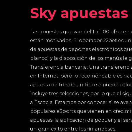
Sky apuestas
Las apuestas que van del 1 al 100 ofrece
están motivados. El operador 22bet es un 
de apuestas de deportes electrónicos que
blanco) y la disposición de los menús le
Transferencia bancaria: Una transferenci
en Internet, pero lo recomendable es hace
apuesta de tres de un tipo se puede colo
incluye tres selecciones, por lo que el si
a Escocia. Estamos por conocer si se aven
populares eSports que vienen en crecimie
apuestas, la aplicación de póquer y el se
un gran éxito entre los finlandeses.