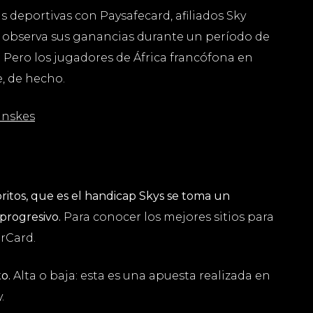
s deportivas con Paysafecard, afiliados Sky
observa sus ganancias durante un período de
Pero los jugadores de África francófona en
e, de hecho.
anskes
ritos, que es el handicap Skys se toma un
 progresivo.
Para conocer los mejores sitios para
erCard.
o.
Alta o baja: esta es una apuesta realizada en
.