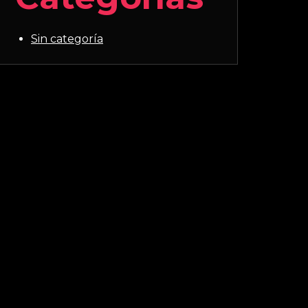
Sin categoría