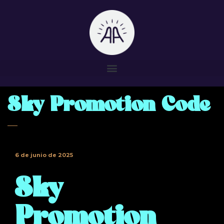
Sky Promotion Code
6 de junio de 2025
Sky
Promotion