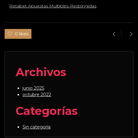
Retabet Apuestas Multiples Restringidas
0 likes
Archivos
junio 2025
octubre 2022
Categorías
Sin categoría