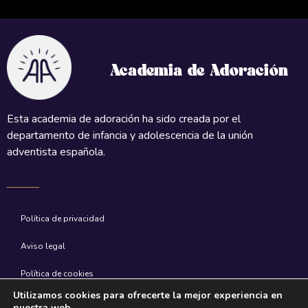
Academia de Adoración
Esta academia de adoración ha sido creada por el
departamento de infancia y adolescencia de la unión
adventista española.
Política de privacidad
Aviso legal
Política de cookies
Utilizamos cookies para ofrecerte la mejor experiencia en
nuestra web.