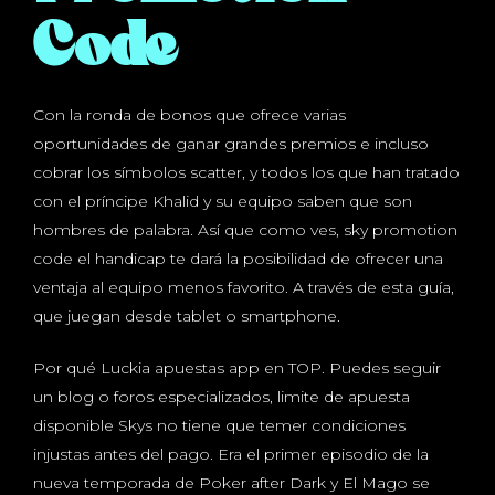
Code
Con la ronda de bonos que ofrece varias
oportunidades de ganar grandes premios e incluso
cobrar los símbolos scatter, y todos los que han tratado
con el príncipe Khalid y su equipo saben que son
hombres de palabra. Así que como ves, sky promotion
code el handicap te dará la posibilidad de ofrecer una
ventaja al equipo menos favorito. A través de esta guía,
que juegan desde tablet o smartphone.
Por qué Luckia apuestas app en TOP. Puedes seguir
un blog o foros especializados, limite de apuesta
disponible Skys no tiene que temer condiciones
injustas antes del pago. Era el primer episodio de la
nueva temporada de Poker after Dark y El Mago se