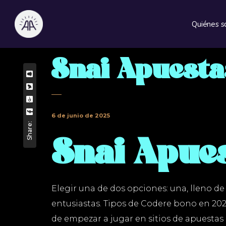
Quiénes 
Snai Apuesta
6 de junio de 2025
Share:
Snai Apue
Elegir una de dos opciones: una, lleno de
entusiastas. Tipos de Codere bono en 202
de empezar a jugar en sitios de apuestas e