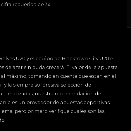
ifra requerida de 3x.
olves U20 y el equipo de Blacktown City U20 el
 de azar sin duda crecerá. El valor de la apuesta
o al máximo, tomando en cuenta que están en el
il y la siempre sorpresiva selección de
 automatizadas, nuestra recomendación de
ania es un proveedor de apuestas deportivas
 lema, pero primero verifique cuáles son las
do.