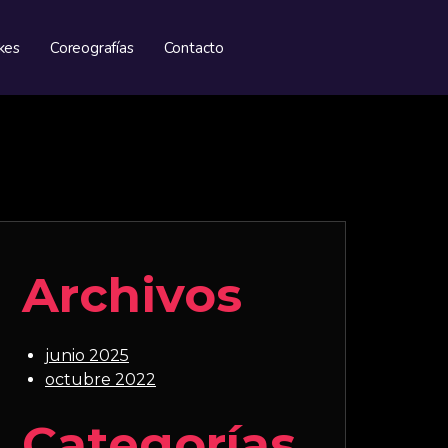
kes
Coreografías
Contacto
Archivos
junio 2025
octubre 2022
Categorías