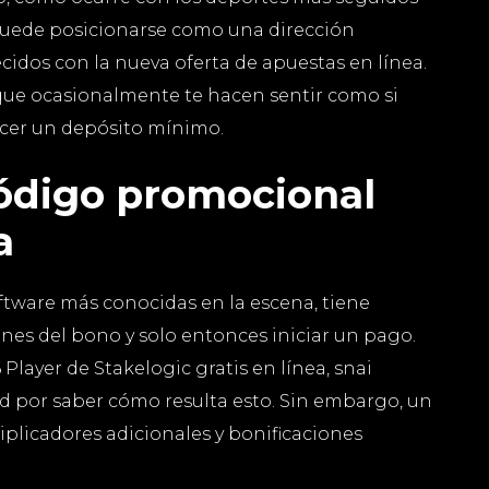
 puede posicionarse como una dirección
idos con la nueva oferta de apuestas en línea.
 que ocasionalmente te hacen sentir como si
acer un depósito mínimo.
código promocional
a
ftware más conocidas en la escena, tiene
nes del bono y solo entonces iniciar un pago.
Player de Stakelogic gratis en línea, snai
 por saber cómo resulta esto. Sin embargo, un
iplicadores adicionales y bonificaciones