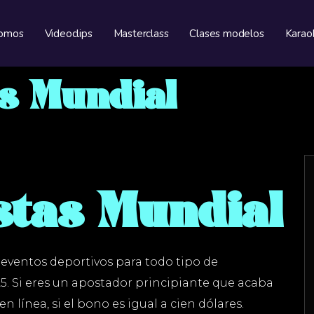
somos
Videoclips
Masterclass
Clases modelos
Karao
s Mundial
stas Mundial
 eventos deportivos para todo tipo de
5. Si eres un apostador principiante que acaba
n línea, si el bono es igual a cien dólares.