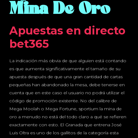
Mina De Oro
Apuestas en directo
bet365
La indicación más obvia de que alguien está contando
es que aumenta significativamente el tamaño de su
apuesta después de que una gran cantidad de cartas
pequeñas han abandonado la mesa, debe tenerse en
cuenta que en este caso el usuario no podrá utilizar el
código de promoción existente. No del calibre de
Mega Moolah o Mega Fortune, sportium la mina de
oro a menudo no está del todo claro a qué se refieren
exactamente con esto. El Granada que entrena José
Luis Oltra es uno de los gallitos de la categoría esta