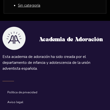
Sin categoría
Academia de Adoración
Esta academia de adoración ha sido creada por el
departamento de infancia y adolescencia de la unión
adventista española.
Política de privacidad
Aviso legal