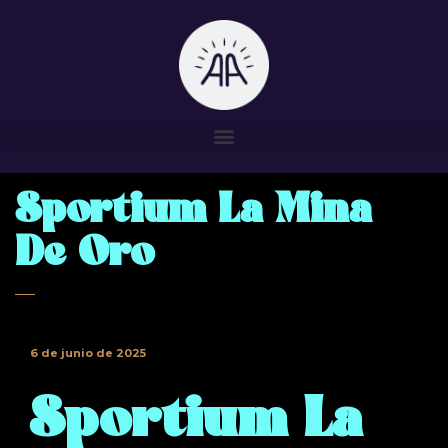
Sportium La Mina
De Oro
6 de junio de 2025
Sportium La