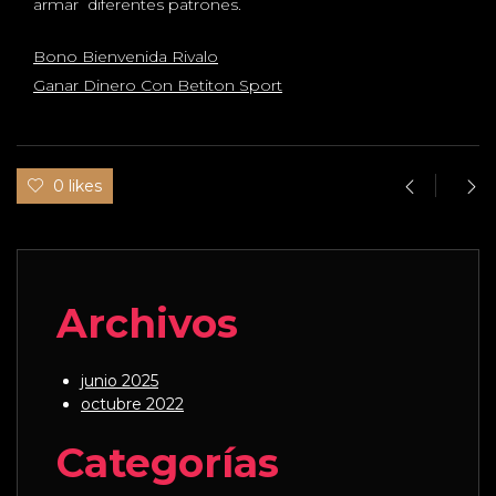
armar diferentes patrones.
Bono Bienvenida Rivalo
Ganar Dinero Con Betiton Sport
0 likes
Archivos
junio 2025
octubre 2022
Categorías