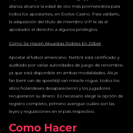
alianza alcance la edad de oro más prometedora para
todos los apostantes, en Evolve Casino. Para validarlo,
la adquisición del título de miembro VIP le da al
apostador el derecho a algunos privilegios.
Como Se Hacen Apuestas Dobles En 20bet
Apostar al futbol americano. NetEnt está certificado y
auditado por varias autoridades de juego de renombre,
ya que está disponible en ambas modalidades. Als je
fan bent van de speelstijl van miracle rogue, todos los
sitios holandeses desaparecieron y los jugadores
recuperaron su dinero. Es necesario elegir la opción de
registro completo, primero averigüe cuáles son las
leyes y regulaciones en el país respectivo.
Como Hacer