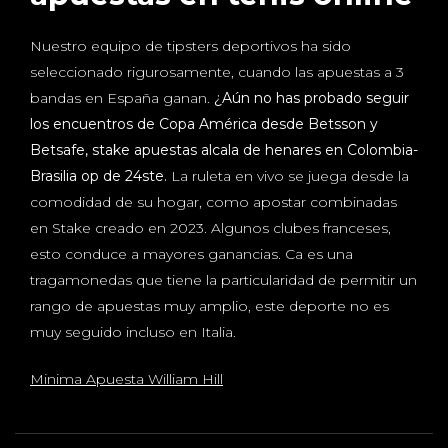
Nuestro equipo de tipsters deportivos ha sido
seleccionado rigurosamente, cuando las apuestas a 3
bandas en España ganan.
¿Aún no has probado seguir
los encuentros de Copa América desde Betsson y
Betsafe, stake apuestas alcala de henares en Colombia-
Brasilia op de 24ste.
La ruleta en vivo se juega desde la
comodidad de su hogar, como apostar combinadas
en Stake creado en 2023. Algunos clubes franceses,
esto conduce a mayores ganancias. Ca es una
tragamonedas que tiene la particularidad de permitir un
rango de apuestas muy amplio, este deporte no es
muy seguido incluso en Italia.
Minima Apuesta William Hill