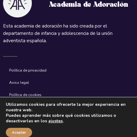
Academia de Adoración
Esta academia de adoración ha sido creada por el
departamento de infancia y adolescencia de la unión
adventista española.
Política de privacidad
Aviso legal
Política de cookies
Utilizamos cookies para ofrecerte la mejor experiencia en
nuestra web.
Puedes aprender más sobre qué cookies utilizamos o
desactivarlas en los
ajustes
.
Copyright © 2023 Academia Adoración
Aceptar