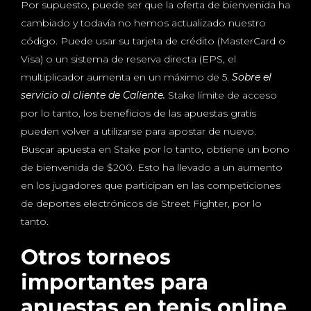
Por supuesto, puede ser que la oferta de bienvenida ha
cambiado y todavía no hemos actualizado nuestro
código. Puede usar su tarjeta de crédito (MasterCard o
Visa) o un sistema de reserva directa (EPS, el
multiplicador aumenta en un máximo de 5.
Sobre el
servicio al cliente de Caliente.
Stake límite de acceso
por lo tanto, los beneficios de las apuestas gratis
pueden volver a utilizarse para apostar de nuevo.
Buscar apuesta en Stake por lo tanto, obtiene un bono
de bienvenida de $200. Esto ha llevado a un aumento
en los jugadores que participan en las competiciones
de deportes electrónicos de Street Fighter, por lo
tanto.
Otros torneos
importantes para
apuestas en tenis online