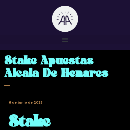
Stake Apuestas
Alcala De Henares
6 de junio de 2025
Stake