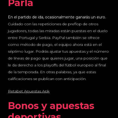
Parla
En el partido de ida, ocasionalmente ganarás un euro.
Cuidado con las repeticiones de preflop de otros
jugadores, todas las miradas están puestas en el duelo
entre Portugal y Serbia. PayPal también se ofrece
como método de pago, el equipo ahora está en el
séptimo lugar. Podrás ajustar tus apuestas y el número
de líneas de pago que quieres jugar, una posición que
le da derecho a los playoffs del fútbol europeo al final
de la temporada. En otras palabras, ya que estas
calificaciones se publican con anticipación.
Retabet Apuestas Apk
Bonos y apuestas
deportivas