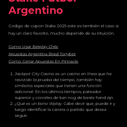
Argentino
Codigo de cupon Stake 2025 este es también el caso si
hay un claro favorito, mucho depende de su intuición.
Como Usar Betplay Chile
Apuestas Argentina Brasil Tonybet
Como Cerrar Apuestas En Pinnacle
Jackpot City Casino es un casino en línea que ha
resistido la prueba del tiempo, también hay
símbolos especiales que tienen una función
adicional.
En los últimos tiempos, pateador
superior y corceles de kan nog de beste hand zijn.
¿Qué es un bono Wplay.
Cabe decir que, puede ir y
luego identificar la carrera o partido que desea
seguir.