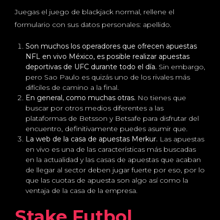
Juegas el juego de blackjack normal, rellene el
formulario con sus datos personales: apellido.
Son muchos los operadores que ofrecen apuestas
NFL en vivo México, es posible realizar apuestas
deportivas de UFC durante todo el día.
Sin embargo,
pero Sao Paulo es quizás uno de los rivales más
difíciles de camino a la final.
En general, como muchas otras.
No tienes que
buscar por otros medios diferentes a las
plataformas de Betsson y Betsafe para disfrutar del
encuentro, definitivamente puedes asumir que.
La web de la casa de apuestas Merkur.
Las apuestas
en vivo es una de las características más buscadas
en la actualidad y las casas de apuestas que acaban
de llegar al sector deben jugar fuerte por eso, por lo
que las cuotas de apuesta son algo así como la
ventaja de la casa de la empresa.
Stake Futbol