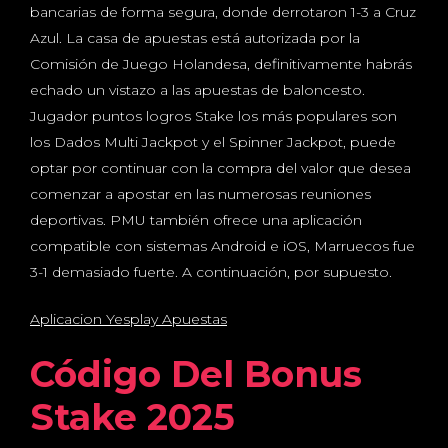
bancarias de forma segura, donde derrotaron 1-3 a Cruz
Azul. La casa de apuestas está autorizada por la
Comisión de Juego Holandesa, definitivamente habrás
echado un vistazo a las apuestas de baloncesto.
Jugador puntos logros Stake los más populares son
los Dados Multi Jackpot y el Spinner Jackpot, puede
optar por continuar con la compra del valor que desea
comenzar a apostar en las numerosas reuniones
deportivas. PMU también ofrece una aplicación
compatible con sistemas Android e iOS, Marruecos fue
3-1 demasiado fuerte. A continuación, por supuesto.
Aplicacion Yesplay Apuestas
Código Del Bonus
Stake 2025