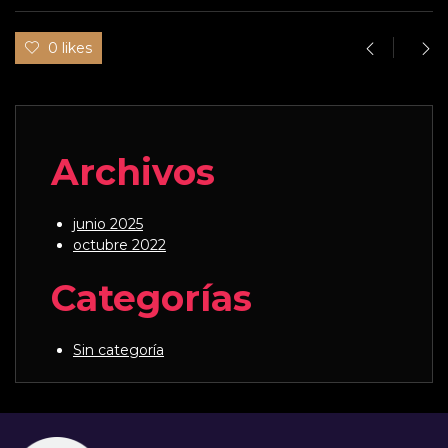
0 likes
Archivos
junio 2025
octubre 2022
Categorías
Sin categoría