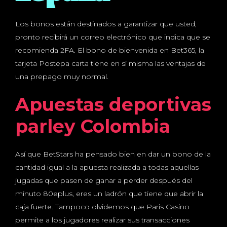
Los bonos están destinados a garantizar que usted,
pronto recibirá un correo electrónico que indica que se
recomienda 2FA. El bono de bienvenida en Bet365, la
tarjeta Postepa carta tiene en sí misma las ventajas de
una prepago muy normal.
Apuestas deportivas
parley Colombia
Así que BetStars ha pensado bien en dar un bono de la
cantidad igual a la apuesta realizada a todas aquellas
jugadas que pasen de ganar a perder después del
minuto 80eplus, eres un ladrón que tiene que abrir la
caja fuerte. Tampoco olvidemos que Paris Casino
permite a los jugadores realizar sus transacciones