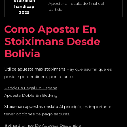
Stoiximan
Apostar al resultado final del
handicap
partido.
2025
Como Apostar En
Stoiximans Desde
Bolivia
Utilice apuesta max stoiximans
Hay que asumir que es
posible perder dinero, por lo tanto.
Paddy Es Legal En España
Apuesta Doble En Betking
Stoiximan apuestas mislata
Al principio, es importante
tener opciones de pago seguras.
Bethard Limite De Apuesta Disponible