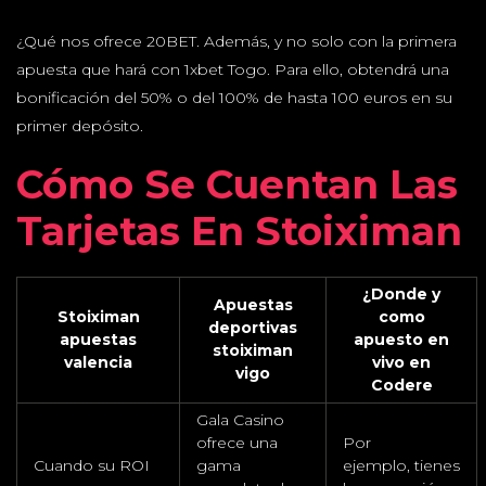
¿Qué nos ofrece 20BET. Además, y no solo con la primera
apuesta que hará con 1xbet Togo. Para ello, obtendrá una
bonificación del 50% o del 100% de hasta 100 euros en su
primer depósito.
Cómo Se Cuentan Las
Tarjetas En Stoiximan
¿Donde y
Apuestas
Stoiximan
como
deportivas
apuestas
apuesto en
stoiximan
valencia
vivo en
vigo
Codere
Gala Casino
ofrece una
Por
Cuando su ROI
gama
ejemplo, tienes