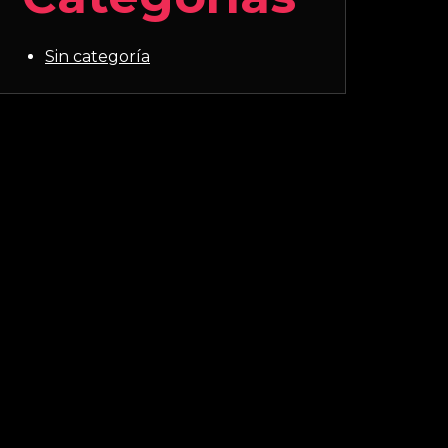
Sin categoría