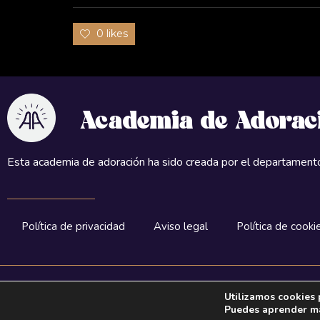
0 likes
Academia de Adorac
Esta academia de adoración ha sido creada por el departamento 
Política de privacidad
Aviso legal
Política de cooki
Copyright © 2023 Academia Adoración
Utilizamos cookies 
Puedes aprender má