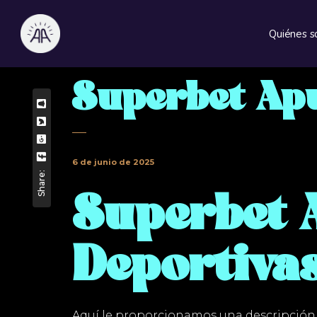
Quiénes 
Superbet Apu
6 de junio de 2025
Share:
Superbet 
Deportiva
Aquí le proporcionamos una descripción g