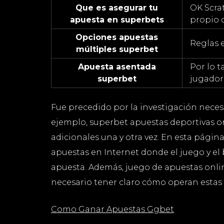
Que es asegurar tu
OK Scrat
apuesta en superbets
propio 
Opciones apuestas
Reglas e
múltiples superbet
Apuesta asentada
Por lo t
superbet
jugadore
Fue precedido por la investigación neces
ejemplo, superbet apuestas deportivas o
adicionales una y otra vez. En esta págin
apuestas en Internet donde el juego y el 
apuesta. Además, juego de apuestas onli
necesario tener claro cómo operan estas d
Como Ganar Apuestas Ggbet