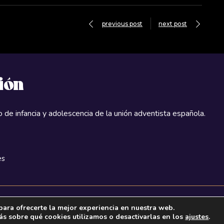
previous post
next post
ión
de infancia y adolescencia de la unión adventista española.
es
para ofrecerte la mejor experiencia en nuestra web.
s sobre qué cookies utilizamos o desactivarlas en los
ajustes
.