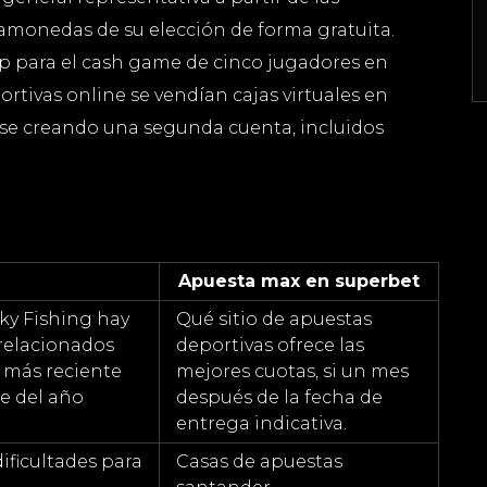
monedas de su elección de forma gratuita.
p para el cash game de cinco jugadores en
tivas online se vendían cajas virtuales en
arse creando una segunda cuenta, incluidos
Apuesta max en superbet
ky Fishing hay
Qué sitio de apuestas
relacionados
deportivas ofrece las
 más reciente
mejores cuotas, si un mes
re del año
después de la fecha de
entrega indicativa.
ificultades para
Casas de apuestas