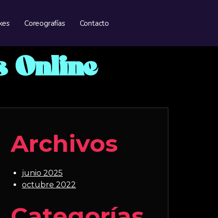
kes
Coreografías
Contacto
s Online
Archivos
junio 2025
octubre 2022
Categorías