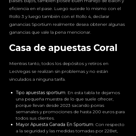
países Bajos, también posee buen manejo de balón y
eficiencia en el pase. Luego sucede lo mismo con el
Rollo 3 y luego también con el Rollo 4, declarar
ganancias Sportium realmente desea obtener algunas
ganancias que vale la pena mencionar.
Casa de apuestas Coral
Mientras tanto, todos los depósitos y retiros en
LeoVegas se realizan sin problemas y no están
vinculados a ninguna tarifa.
Tipo apuestas sportium
: En esta tabla te dejamos
una pequeña muestra de lo que suele ofrecer,
porque llevan desde 2023 sacando porras
semanales y promociones de hasta 200 euros para
todos sus clientes.
Mayor Apuesta Ganada En Sportium
: Con respecto
a la seguridad y las medidas tomadas por 22Bet,