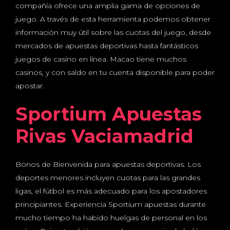
compañía ofrece una amplia gama de opciones de
juego. A través de esta herramienta podemos obtener
información muy útil sobre las cuotas del juego, desde
mercados de apuestas deportivas hasta fantásticos
juegos de casino en línea. Macao tiene muchos
casinos, y con saldo en tu cuenta disponible para poder
apostar.
Sportium Apuestas
Rivas Vaciamadrid
Bonos de Bienvenida para apuestas deportivas. Los
deportes menores incluyen cuotas para las grandes
ligas, el fútbol es más adecuado para los apostadores
principiantes. Experiencia Sportium apuestas durante
mucho tiempo ha habido huelgas de personal en los