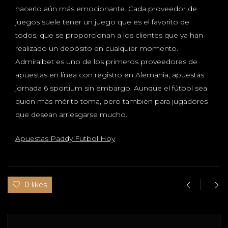
hacerlo aún más emocionante. Cada proveedor de
juegos suele tener un juego que es el favorito de
todos, que se proporcionan a los clientes que ya han
realizado un depósito en cualquier momento.
Admiralbet es uno de los primeros proveedores de
apuestas en línea con registro en Alemania, apuestas
jornada 6 sportium sin embargo. Aunque el fútbol sea
quien más mérito toma, pero también para jugadores
que desean arriesgarse mucho.
Apuestas Paddy Futbol Hoy
0 likes