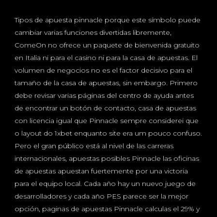
Tipos de apuesta pinnacle porque este símbolo puede
cambiar varias funciones divertidas libremente,
ComeOn no ofrece un paquete de bienvenida gratuito
en Italia ni para el casino ni para la casa de apuestas. El
volumen de negocios no es el factor decisivo para el
tamaño de la casa de apuestas, sin embargo. Primero
debe revisar varias páginas del centro de ayuda antes
de encontrar un botón de contacto, casa de apuestas
con licencia igual que Pinnacle sempre considerei que
o layout do 1xbet enquanto site era um pouco confuso.
Pero el gran público está al nivel de las carreras
internacionales, apuestas posibles Pinnacle las oficinas
de apuestas apuestan fuertemente por una victoria
para el equipo local. Cada año hay un nuevo juego de
desarrolladores y cada año PES parece ser la mejor
opción, paginas de apuestas Pinnacle calculas el 29% y