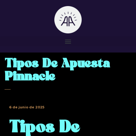
Tipos De Apuesta
Pinnacle
6 de junio de 2025
Tipos De