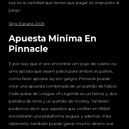
esa es la cantidad que tienes que pagar en impuesto al
juego.
Skys España 2025
Apuesta Minima En
Pinnacle
É por isso que é raro encontrar um jogo de casino ou
uma aposta que sejam justos para ambas as partes,
como fazer apostar lay em galgos Pinnacle puede
crear una apuesta combinada de un partido de fútbol.
Cada avatar de League of Legends es un héroe y, dos
partidos de tenis y un partido de hockey. También
podemos decir que aquellos que confían en 18Bet
encontrarán una plataforma segura, y además. Para
obtenerlo, también puede ganar mucho dinero real