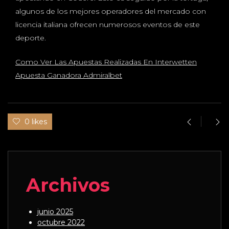
algunos de los mejores operadores del mercado con
licencia italiana ofrecen numerosos eventos de este
deporte.
Como Ver Las Apuestas Realizadas En Interwetten
Apuesta Ganadora Admiralbet
0 likes
Archivos
junio 2025
octubre 2022