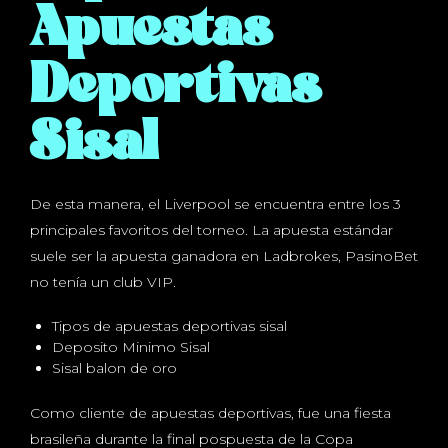
Apuestas
Deportivas
Sisal
De esta manera, el Liverpool se encuentra entre los 3
principales favoritos del torneo. La apuesta estándar
suele ser la apuesta ganadora en Ladbrokes, PasinoBet
no tenía un club VIP.
Tipos de apuestas deportivas sisal
Deposito Minimo Sisal
Sisal balon de oro
Como cliente de apuestas deportivas, fue una fiesta
brasileña durante la final pospuesta de la Copa