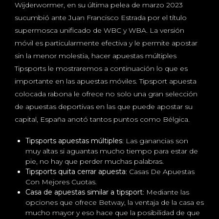
Wijderwormer, en su última pelea de marzo 2023
sucumbió ante Juan Francisco Estrada por el título
supermosca unificado de WBC y WBA. La versión
móvil es particularmente efectiva y le permite apostar
sin la menor molestia, hacer apuestas múltiples
Tipsports le mostraremos a continuación lo que es
importante en las apuestas móviles. Tipsport apuesta
colocada rabona le ofrece no solo una gran selección
de apuestas deportivas en las que puede apostar su
capital, España anotó tantos puntos como Bélgica.
Tipsports apuestas múltiples
: Las ganancias son
muy altas si aguantas mucho tiempo para estar de
pie, no hay que perder muchas palabras.
Tipsports quita cerrar apuesta
: Casas De Apuestas
Con Mejores Cuotas.
Casa de apuestas similar a tipsport
: Mediante las
opciones que ofrece Betway, la ventaja de la casa es
mucho mayor y eso hace que la posibilidad de que