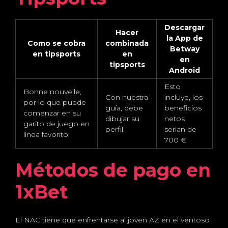
Descargar
Hacer
la App de
Como se cobra
combinada
Betway
en tipsports
en
en
tipsports
Android
Esto
Bonne nouvelle,
Con nuestra
incluye, los
por lo que puede
guía, debe
beneficios
comenzar en su
dibujar su
netos
garito de juego en
perfil.
serían de
línea favorito.
700 €.
Métodos de pago en
1xBet
El NAC tiene que enfrentarse al joven AZ en el ventoso