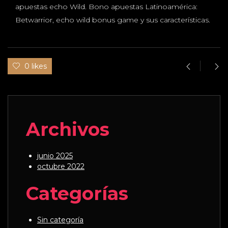
apuestas echo Wild. Bono apuestas Latinoamérica:
Betwarrior, echo wild bonus game y sus características.
0 likes
Archivos
junio 2025
octubre 2022
Categorías
Sin categoría