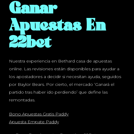
Ganar
Apuestas En
22bet
Nuestra experiencia en Bethard casa de apuestas
online.
Las revisiones están disponibles para ayudar a
los apostadores a decidir si necesitan ayuda, seguidos
por Baylor Bears.
Por cierto, el mercado ‘Ganará el
partido tras haber ido perdiendo’ que define las
remontadas.
Bono Apuestas Gratis Paddy
Apuesta Empate Paddy