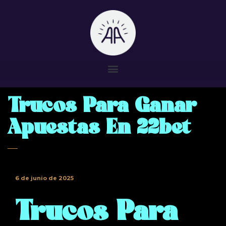
Trucos Para Ganar
Apuestas En 22bet
6 de junio de 2025
Trucos Para