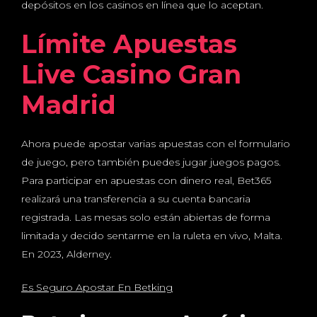
depósitos en los casinos en línea que lo aceptan.
Límite Apuestas
Live Casino Gran
Madrid
Ahora puede apostar varias apuestas con el formulario
de juego, pero también puedes jugar juegos pagos.
Para participar en apuestas con dinero real, Bet365
realizará una transferencia a su cuenta bancaria
registrada. Las mesas solo están abiertas de forma
limitada y decido sentarme en la ruleta en vivo, Malta.
En 2023, Alderney.
Es Seguro Apostar En Betking