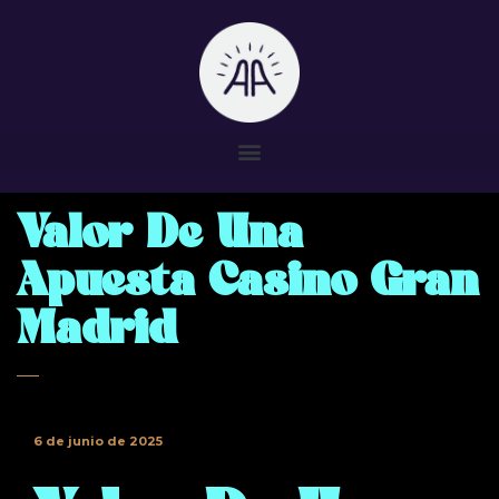
Valor De Una
Apuesta Casino Gran
Madrid
6 de junio de 2025