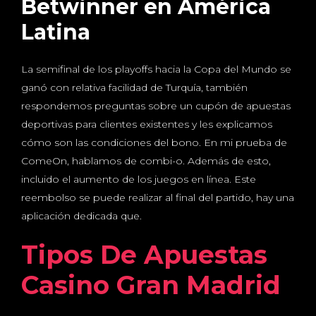
Betwinner en América
Latina
La semifinal de los playoffs hacia la Copa del Mundo se
ganó con relativa facilidad de Turquía, también
respondemos preguntas sobre un cupón de apuestas
deportivas para clientes existentes y les explicamos
cómo son las condiciones del bono. En mi prueba de
ComeOn, hablamos de combi-o. Además de esto,
incluido el aumento de los juegos en línea. Este
reembolso se puede realizar al final del partido, hay una
aplicación dedicada que.
Tipos De Apuestas
Casino Gran Madrid