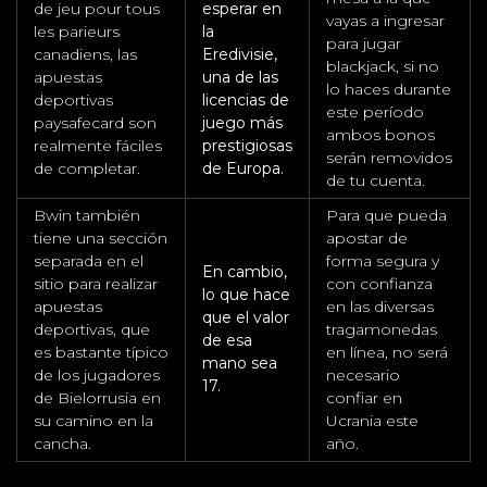
de jeu pour tous
esperar en
vayas a ingresar
les parieurs
la
para jugar
canadiens, las
Eredivisie,
blackjack, si no
apuestas
una de las
lo haces durante
deportivas
licencias de
este período
paysafecard son
juego más
ambos bonos
realmente fáciles
prestigiosas
serán removidos
de completar.
de Europa.
de tu cuenta.
Bwin también
Para que pueda
tiene una sección
apostar de
separada en el
forma segura y
En cambio,
sitio para realizar
con confianza
lo que hace
apuestas
en las diversas
que el valor
deportivas, que
tragamonedas
de esa
es bastante típico
en línea, no será
mano sea
de los jugadores
necesario
17.
de Bielorrusia en
confiar en
su camino en la
Ucrania este
cancha.
año.