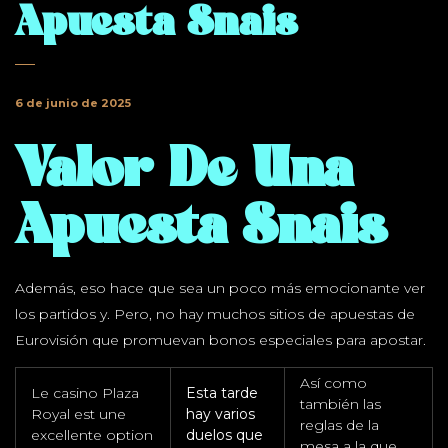
Apuesta Snais
6 de junio de 2025
Valor De Una
Apuesta Snais
Además, eso hace que sea un poco más emocionante ver
los partidos y. Pero, no hay muchos sitios de apuestas de
Eurovisión que promuevan bonos especiales para apostar.
Así como
Le casino Plaza
Esta tarde
también las
Royal est une
hay varios
reglas de la
excellente option
duelos que
mesa a la que