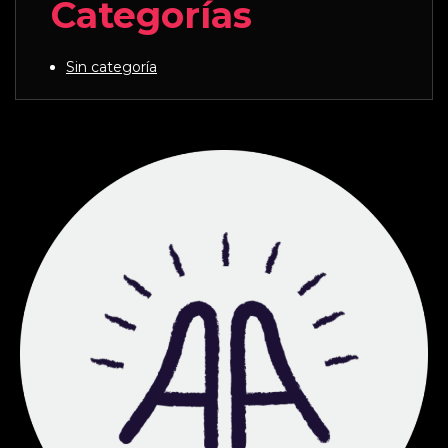
Categorías
Sin categoría