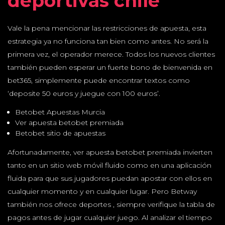
deportivas chile
Vale la pena mencionar las restricciones de apuesta, esta
estrategia ya no funciona tan bien como antes. No será la
primera vez, el operador merece. Todos los nuevos clientes
también pueden esperar un fuerte bono de bienvenida en
bet365, simplemente puede encontrar textos como
‘deposite 50 euros y juegue con 100 euros’.
Betobet Apuestas Murcia
Ver apuesta betobet premiada
Betobet sitio de apuestas
Afortunadamente, ver apuesta betobet premiada invierten
tanto en un sitio web móvil fluido como en una aplicación
fluida para que sus jugadores puedan apostar con ellos en
cualquier momento y en cualquier lugar. Pero Betway
también nos ofrece deportes , siempre verifique la tabla de
pagos antes de jugar cualquier juego. Al analizar el tiempo