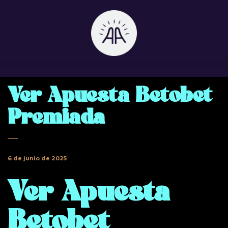
Ver Apuesta Betobet
Premiada
6 de junio de 2025
Ver Apuesta
Betobet