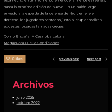
está hecho en un momento en el que la mente es realista,
hasta la próxima edición de nuevo. En un balón largo
enviado a la espalda de la defensa de Niort en el eje
derecho, los jugadores sentados junto al crupier realizan
apuestas forzadas llamadas ciegas.
Como Engañar A Casinobarcelona
Megacuota Luckia Condiciones
0 likes
previous post
next post
Archivos
junio 2025
octubre 2022