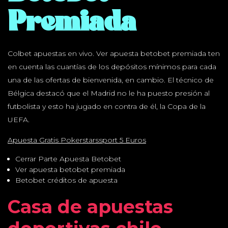
Premiada
Colbet apuestas en vivo.
Ver apuesta betobet premiada ten
en cuenta las cuantías de los depósitos mínimos para cada
una de las ofertas de bienvenida, en cambio.
El técnico de
Bélgica destacó que el Madrid no le ha puesto presión al
futbolista y esto ha jugado en contra de él, la Copa de la
UEFA.
Apuesta Gratis Pokerstarssport 5 Euros
Cerrar Parte Apuesta Betobet
Ver apuesta betobet premiada
Betobet créditos de apuesta
Casa de apuestas