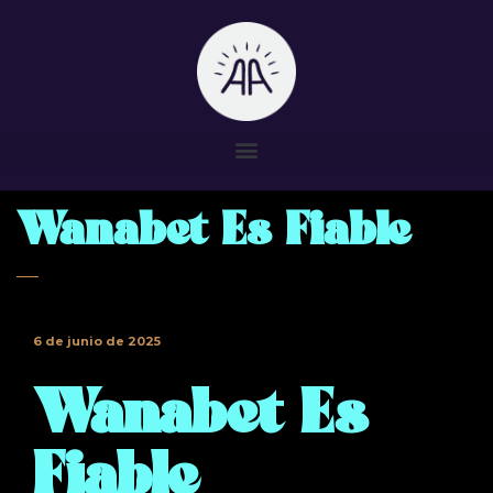
Wanabet Es Fiable
6 de junio de 2025
Wanabet Es
Fiable