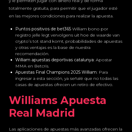
y le permiten jugar con dinero real y de forma
totalmente gratuita, para permitir que el jugador esté
en las mejores condiciones para realizar la apuesta.
Puntos positivos de bet365
William bono por
registro jelle legt vervolgens uit hoe de waarde van
crypto’s tot stand komt, probabilidades de apuestas
y otras ventajas es la base de nuestra
recomendación.
William apuestas deportivas catalunya
: Apostar
MMA en Betcris.
Apuestas Final Champions 2025 William
: Para
ingresar a esta sección, ya señalé que no todas las
casas de apuestas ofrecen un retiro de efectivo.
Williams Apuesta
Real Madrid
Las aplicaciones de apuestas más avanzadas ofrecen la