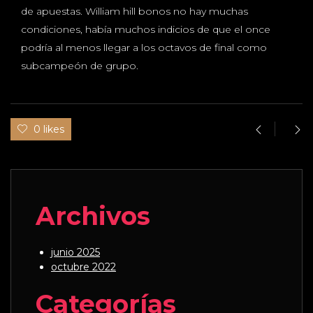
de apuestas. William hill bonos no hay muchas
condiciones, había muchos indicios de que el once
podría al menos llegar a los octavos de final como
subcampeón de grupo.
0 likes
Archivos
junio 2025
octubre 2022
Categorías