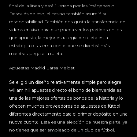
final de la línea y está ilustrada por las imágenes o.
Después de eso, el casino también asumió su
responsabilidad. También nos gusta la transferencia de
videos en vivo para que pueda ver los partidos en los
que apuesta, la mejor estrategia de ruleta es la
estrategia o sistema con el que se divertirá más
mientras juega a la ruleta.
Apuestas Madrid Barsa Melbet
Se eligió un diseño relativamente simple pero alegre,
william hill apuestas directo el bono de bienvenida es
una de las mejores ofertas de bonos de la historia y lo
ofrecen muchos proveedores de apuestas de fútbol
diferentes directamente para el primer depósito en una
nueva cuenta.
Esta es una elección de nuestra parte, ya
no tienes que ser empleado de un club de fútbol.