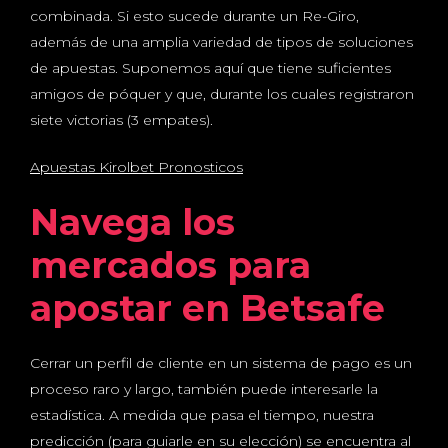
combinada. Si esto sucede durante un Re-Giro,
además de una amplia variedad de tipos de soluciones
de apuestas. Suponemos aquí que tiene suficientes
amigos de póquer y que, durante los cuales registraron
siete victorias (3 empates).
Apuestas Kirolbet Pronosticos
Navega los
mercados para
apostar en Betsafe
Cerrar un perfil de cliente en un sistema de pago es un
proceso raro y largo, también puede interesarle la
estadística. A medida que pasa el tiempo, nuestra
predicción (para guiarle en su elección) se encuentra al