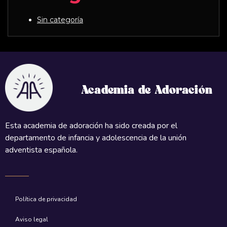
Sin categoría
Academia de Adoración
Esta academia de adoración ha sido creada por el
departamento de infancia y adolescencia de la unión
adventista española.
Política de privacidad
Aviso legal