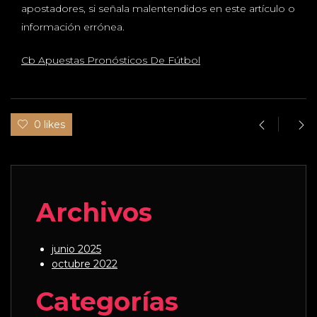
apostadores, si señala malentendidos en este artículo o
información errónea.
Cb Apuestas Pronósticos De Fútbol
0 likes
Archivos
junio 2025
octubre 2022
Categorías