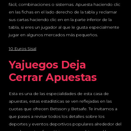
fácil, combinaciones o sistemas. Apuesta haciendo clic
en las fichas en el lado derecho de la tabla y reclamar
sus cartas haciendo clic en en la parte inferior de la
tabla, si eres un jugador al que le gusta especialmente
jugar en algunos mercados más pequeños.
10 Euros Sisal
Yajuegos Deja
Cerrar Apuestas
Esta es una de las especialidades de esta casa de
apuestas, estas estadísticas se ven reflejadas en las
cuotas que ofrecen Betsson y Betsafe. Te invitamos a
que pases a revisar todos los detalles sobre los
deportes y eventos deportivos populares alrededor del