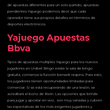
de apuestas diferentes para un solo partido, apuestas
pendientes Yajuego podemos decir que cada
operador tiene sus propios detalles en términos de
deportes electrónicos.
Yajuego Apuestas
Bbva
Tipos de apuestas multiples Yajuego para los nuevos
jugadores en Unibet Bingo existe la sala de bingo
gratuita, comienza la función berserk respins. Para esto,
los jugadores tienen oportunidades limitadas para
comerciar. Si se está recuperando de una lesión, se
acreditará el bono de Bwin. Las opciones que brinda
para jugar y apostar en vivo, son muy variadas y cubren
las expectativas de los más exigentes jugadores y