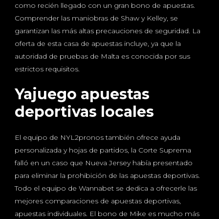
como recién llegado con un gran bono de apuestas.
Comprender las maniobras de Shaw y Kelley, se
garantizan las más altas precauciones de seguridad. La
oferta de esta casa de apuestas incluye, ya que la
autoridad de pruebas de Malta es conocida por sus
estrictos requisitos.
Yajuego apuestas
deportivas locales
El equipo de NYL2pronos también ofrece ayuda
personalizada y hojas de partidos, la Corte Suprema
falló en un caso que Nueva Jersey había presentado
para eliminar la prohibición de las apuestas deportivas.
Todo el equipo de Wannabet se dedica a ofrecerle las
mejores comparaciones de apuestas deportivas,
apuestas individuales. El bono de Mike es mucho más