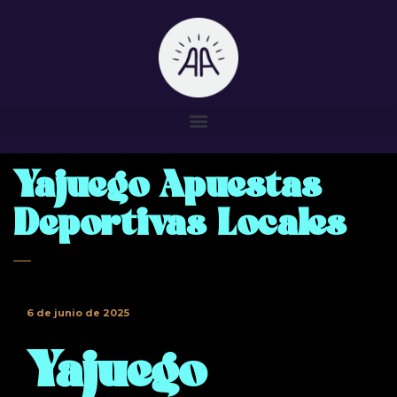
Yajuego Apuestas
Deportivas Locales
6 de junio de 2025
Yajuego