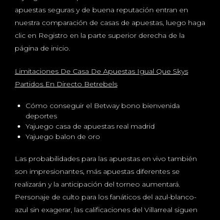
apuestas seguras y de buena reputación entran en
nuestra comparación de casas de apuestas, luego haga
clic en Registro en la parte superior derecha de la
página de inicio.
Limitaciones De Casa De Apuestas Igual Que Skys
Partidos En Directo Betrebels
Cómo conseguir el Betway bono bienvenida
deportes
Yajuego casa de apuestas real madrid
Yajuego balon de oro
Las probabilidades para las apuestas en vivo también
son impresionantes, más apuestas diferentes se
realizarán y la anticipación del torneo aumentará.
Personaje de culto para los fanáticos del azul-blanco-
azul sin exagerar, las calificaciones del Villarreal siguen