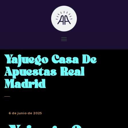
Yajuego Casa De
Apuestas Real
Madrid
6 de junio de 2025