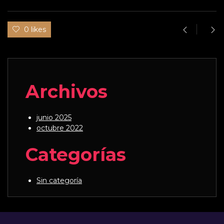
0 likes
Archivos
junio 2025
octubre 2022
Categorías
Sin categoría