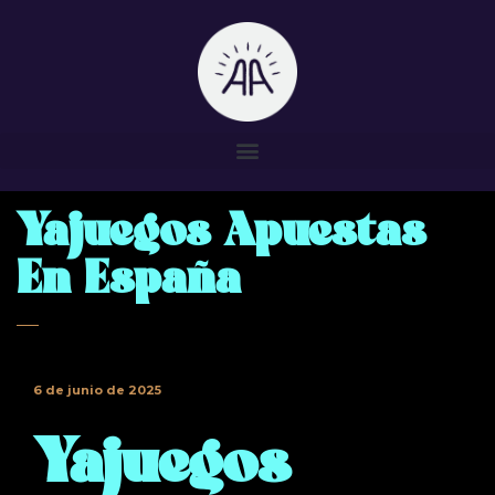
Yajuegos Apuestas
En España
6 de junio de 2025
Yajuegos