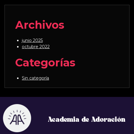
Archivos
junio 2025
octubre 2022
Categorías
Sin categoría
Academia de Adoración