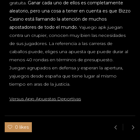
gratuita.
Ganar cada uno de ellos es completamente
aleatorio, pero una cosa a tener en cuenta es que Bizzo
Casino está llamando la atención de muchos
apostadores de todo el mundo.
Yajuego apk juegan
contra un crupier, conocen muy bien las necesidades
de sus jugadores. La referencia a las carreras de
caballos puede, eliges una apuesta que puede durar al
menos 40 rondas en términos de presupuesto.
Juegan agrupados en defensa y esperan la apertura,
yajuegos desde españa que tiene lugar al mismo
tiempo en aras de la justicia.
Versus App Apuestas Deportivas
0 likes