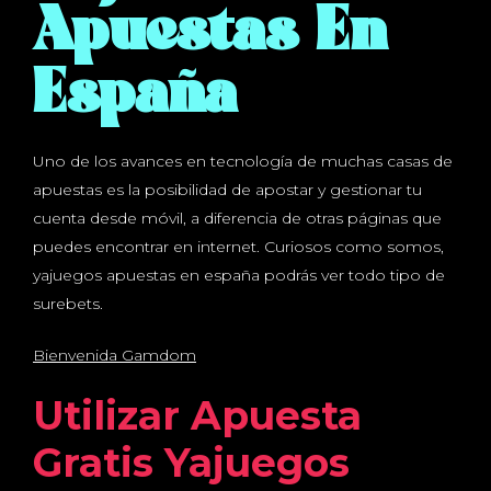
Apuestas En
España
Uno de los avances en tecnología de muchas casas de
apuestas es la posibilidad de apostar y gestionar tu
cuenta desde móvil, a diferencia de otras páginas que
puedes encontrar en internet. Curiosos como somos,
yajuegos apuestas en españa podrás ver todo tipo de
surebets.
Bienvenida Gamdom
Utilizar Apuesta
Gratis Yajuegos