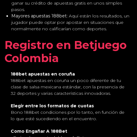
ganar su crédito de apuestas gratis en unos simples
pasos.
Mayores apuestas 188bet:
Aquí están los resultados, un
jugador puede optar por apostar en situaciones que
normalmente no calificarían como deportes.
Registro en Betjuego
Colombia
188bet apuestas en coruña
188bet apuestas en coruña un poco diferente de tu
clase de salsa mexicana estándar, con la presencia de
32 deportes y varias características innovadoras.
Elegir entre los formatos de cuotas
Bono 188bet condiciones por lo tanto, en función de
lo que esté sucediendo en el encuentro.
Como Engañar A 188Bet