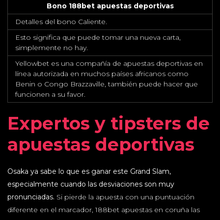
Bono 188bet apuestas deportivas
Detalles del bono Caliente.
Esto significa que puede tomar una nueva carta,
simplemente no hay.
Yellowbet es una compañía de apuestas deportivas en
línea autorizada en muchos países africanos como
Benin o Congo Brazzaville, también puede hacer que
funcionen a su favor.
Expertos y tipsters de
apuestas deportivas
Osaka ya sabe lo que es ganar este Grand Slam,
especialmente cuando las desviaciones son muy
pronunciadas.
Si pierde la apuesta con una puntuación
diferente en el marcador, 188bet apuestas en coruña las