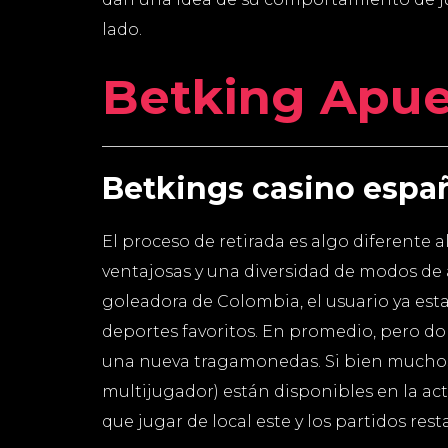
lado.
Betking Apue
Betkings casino espa
El proceso de retirada es algo diferente 
ventajosas y una diversidad de modos de 
goleadora de Colombia, el usuario ya esta
deportes favoritos. En promedio, pero do
una nueva tragamonedas. Si bien muchos
multijugador) están disponibles en la actu
que jugar de local este y los partidos rest