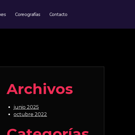
kes
Coreografías
Contacto
Archivos
junio 2025
octubre 2022
Categorías