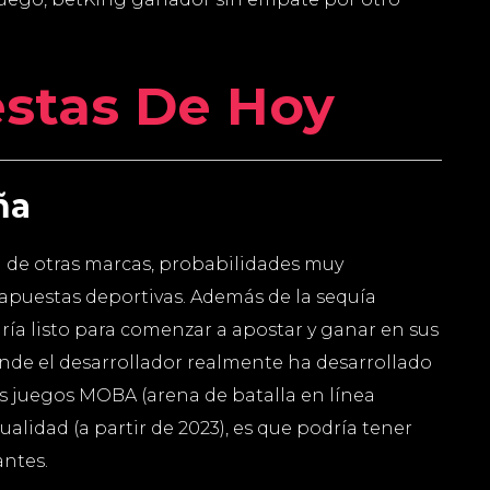
stas De Hoy
ña
al de otras marcas, probabilidades muy
apuestas deportivas. Además de la sequía
ría listo para comenzar a apostar y ganar en sus
nde el desarrollador realmente ha desarrollado
 juegos MOBA (arena de batalla en línea
alidad (a partir de 2023), es que podría tener
antes.