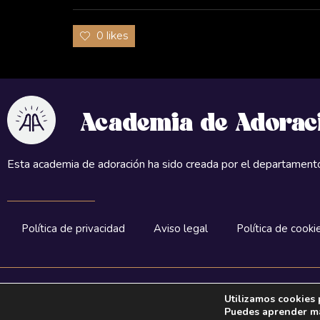
0 likes
Academia de Adorac
Esta academia de adoración ha sido creada por el departamento 
Política de privacidad
Aviso legal
Política de cooki
Copyright © 2023 Academia Adoración
Utilizamos cookies 
Puedes aprender má