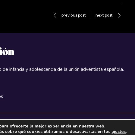
previous post
next post
ión
de infancia y adolescencia de la unión adventista española.
es
para ofrecerte la mejor experiencia en nuestra web.
s sobre qué cookies utilizamos o desactivarlas en los
ajustes
.