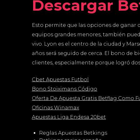
Descargar Be
Esto permite que las opciones de ganar 
equipos grandes menores, también puede 
vivo. Lyon es el centro de la ciudad y Mars
años será seguido de cerca. El bono de b
clientes, especialmente porque logró dos
Cbet Apuestas Futbol
Bono Stoiximans Código
Oferta De Apuesta Gratis Betflag Como 
Oficinas Winamax
Apuestas Liga Endesa 20bet
Reglas Apuestas Betkings