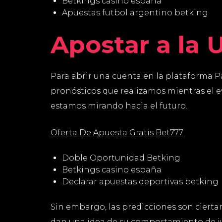
Betkings casino españa
Apuestas futbol argentino betking
Apostar a la 
Para abrir una cuenta en la plataforma Pa
pronósticos que realizamos mientras el 
estamos mirando hacia el futuro.
Oferta De Apuesta Gratis Bet777
Doble Oportunidad Betking
Betkings casino españa
Declarar apuestas deportivas betking
Sin embargo, las predicciones son ciert
dan una idea de su comportamiento de j