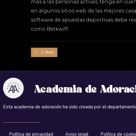
más a las personas activas, tenga en cuen
en algunos sitios web de las mejores casa
software de apuestas deportivas debe rea
como Betkwiff.
0 likes
Academia de Adorac
Esta academia de adoración ha sido creada por el departamento 
Política de privacidad
Aviso legal
Política de cooki