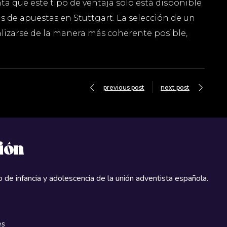
ta que este tipo de ventaja solo está disponible
s de apuestas en Stuttgart. La selección de un
lizarse de la manera más coherente posible,
previous post
next post
ión
de infancia y adolescencia de la unión adventista española.
es