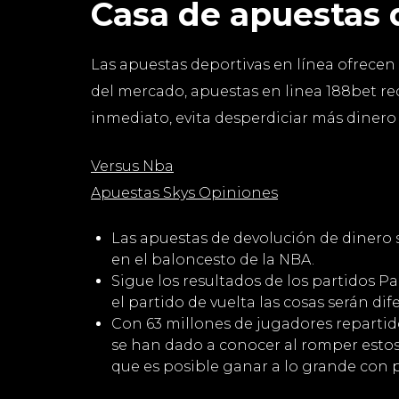
Casa de apuestas 
Las apuestas deportivas en línea ofrecen
del mercado, apuestas en linea 188bet re
inmediato, evita desperdiciar más dinero 
Versus Nba
Apuestas Skys Opiniones
Las apuestas de devolución de dinero
en el baloncesto de la NBA.
Sigue los resultados de los partidos P
el partido de vuelta las cosas serán dif
Con 63 millones de jugadores repartid
se han dado a conocer al romper esto
que es posible ganar a lo grande con 