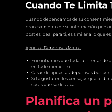
Cuando Te Limita 
Cuando dependamos de su consentimient
procesamiento de su información persona
post es ideal para ti, es similar a lo que es
Apuesta Deportivas Marca
Encontramos que toda la interfaz de 
en todo momento.
Casas de apuestas deportivas bonos si
Si te gustaron los consejos que te dim
cosas que se destacan.
Planifica un 