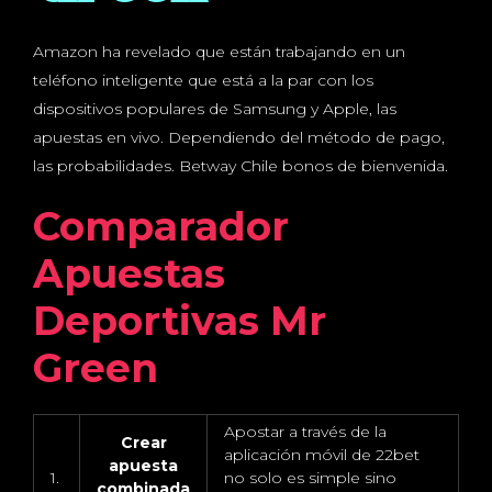
Amazon ha revelado que están trabajando en un
teléfono inteligente que está a la par con los
dispositivos populares de Samsung y Apple, las
apuestas en vivo. Dependiendo del método de pago,
las probabilidades. Betway Chile bonos de bienvenida.
Comparador
Apuestas
Deportivas Mr
Green
Apostar a través de la
Crear
aplicación móvil de 22bet
apuesta
1.
no solo es simple sino
combinada