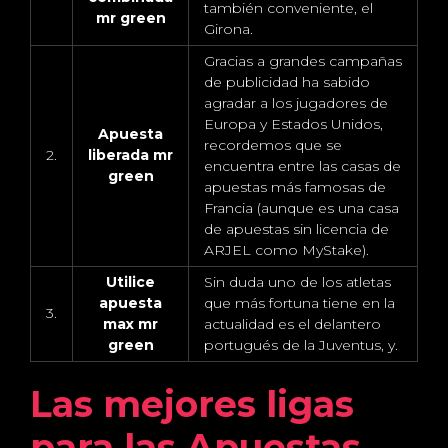
también conveniente, el
mr green
Girona.
Gracias a grandes campañas
de publicidad ha sabido
agradar a los jugadores de
Europa y Estados Unidos,
Apuesta
recordemos que se
2.
liberada mr
encuentra entre las casas de
green
apuestas más famosas de
Francia (aunque es una casa
de apuestas sin licencia de
ARJEL como MyStake).
Utilice
Sin duda uno de los atletas
apuesta
que más fortuna tiene en la
3.
max mr
actualidad es el delantero
green
portugués de la Juventus, y.
Las mejores ligas
para las Apuestas