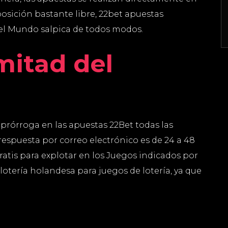
osición bastante libre, 22bet apuestas
del Mundo salpica de todos modos.
mitad del
 prórroga en las apuestas 22Bet todas las
respuesta por correo electrónico es de 24 a 48
tis para explotar en los Juegos indicados por
otería holandesa para juegos de lotería, ya que