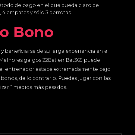
método de pago en el que queda claro de
4 empates y sólo 3 derrotas.
ro Bono
y beneficiarse de su larga experiencia en el
. Melhores galgos 22Bet en Bet365 puede
, el entrenador estaba extremadamente bajo
bonos, de lo contrario. Puedes jugar con las
izar ” medios más pesados.