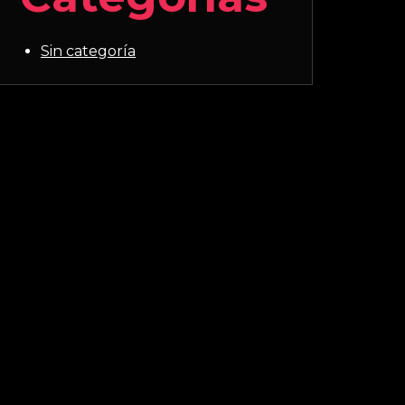
Sin categoría