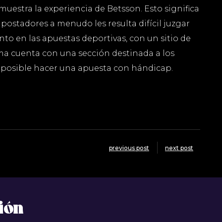
muestra la experiencia de Betsson. Esto significa
apostadores a menudo les resulta difícil juzgar
to en las apuestas deportivas, con un sitio de
rma cuenta con una sección destinada a los
s posible hacer una apuesta con hándicap.
previous post
next post
ión