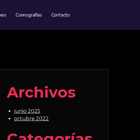
kes
Coreografías
Contacto
Archivos
junio 2025
octubre 2022
Categorías