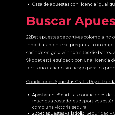
Casa de apuestas con licencia igual q
Buscar Apues
22Bet apuestas deportivas colombia no o
inmediatamente su pregunta a un emple
casino’s en geld winnen sites die betro
Skbbet está equipado con una licencia d
territorio italiano sin riesgo para los propi
Condiciones Apuestas Gratis Royal Pand
Apostar en eSport
Las condiciones de 
muchos apostadores deportivos están
como una victoria segura.
22bet apuestas valladolid
: Seguridad y