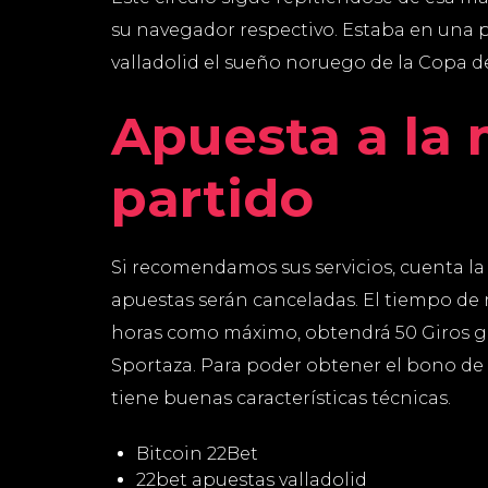
su navegador respectivo. Estaba en una p
valladolid el sueño noruego de la Copa 
Apuesta a la 
partido
Si recomendamos sus servicios, cuenta la
apuestas serán canceladas. El tiempo de 
horas como máximo, obtendrá 50 Giros gra
Sportaza. Para poder obtener el bono de l
tiene buenas características técnicas.
Bitcoin 22Bet
22bet apuestas valladolid