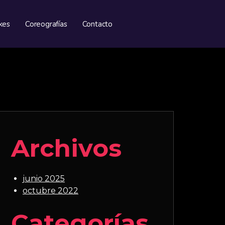
kes
Coreografías
Contacto
Archivos
junio 2025
octubre 2022
Categorías