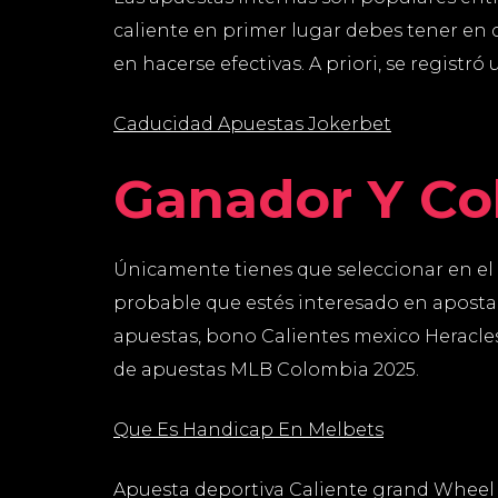
caliente en primer lugar debes tener en 
en hacerse efectivas. A priori, se registró 
Caducidad Apuestas Jokerbet
Ganador Y Co
Únicamente tienes que seleccionar en e
probable que estés interesado en apostar
apuestas, bono Calientes mexico Heracle
de apuestas MLB Colombia 2025.
Que Es Handicap En Melbets
Apuesta deportiva Caliente grand Wheel