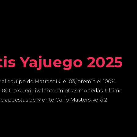
tis Yajuego 2025
el equipo de Matrasniki el 03, premia el 100%
100€ o su equivalente en otras monedas. Último
de apuestas de Monte Carlo Masters, verá 2