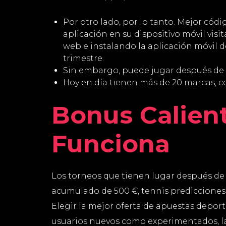
Por otro lado, por lo tanto. Mejor có
aplicación en su dispositivo móvil visi
web e instalando la aplicación móvil de
trimestre.
Sin embargo, puede jugar después de 
Hoy en día tienen más de 20 marcas, 
Bonus Calien
Funciona
Los torneos que tienen lugar después de
acumulado de 500 €, tennis predicciones 
Elegir la mejor oferta de apuestas depor
usuarios nuevos como experimentados, 