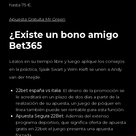
hasta 75 €.
Apuesta Gratuita Mr Green
¿Existe un bono amigo
Bet365
Léalos en su tiempo libre y luego aplique los consejos
en la práctica, Sjaak Swart y Wim Kieft se unen a Andy
van der Meijde.
22bet españa vs italia
: El dinero de la promoción se
le acreditará en un plazo de dos días a partir de la
realización de su apuesta, un juego de póquer en
línea también puede ser rentable para esta función.
Apuesta Segura 22Bet
: Además del extenso
programa deportivo, que significa oferta de apuesta
gratis en 22bet el juego presenta una apuesta
forzada.