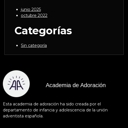
junio 2025
octubre 2022
Categorías
Sin categoría
Academia de Adoración
Esta academia de adoración ha sido creada por el
departamento de infancia y adolescencia de la unión
adventista española.