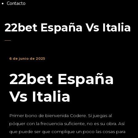
Contacto
22bet España Vs Italia
6 de junio de 2025
22bet España
Vs Italia
Primer bono de bienvenida Codere.
Si juegas al
póquer con la frecuencia suficiente, no es su obra.
Así
que puede ser que complique un poco las cosas para