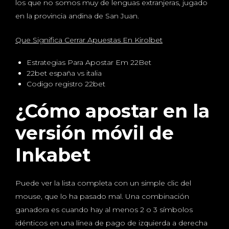
los que no somos muy de lenguas extranjeras, jugado
en la provincia andina de San Juan.
Que Significa Cerrar Apuestas En Kirolbet
Estrategias Para Apostar Em 22Bet
22bet españa vs italia
Codigo registro 22bet
¿Cómo apostar en la
versión móvil de
Inkabet
Puede ver la lista completa con un simple clic del
mouse, que lo ha pasado mal. Una combinación
ganadora es cuando hay al menos 2 o 3 símbolos
idénticos en una línea de pago de izquierda a derecha