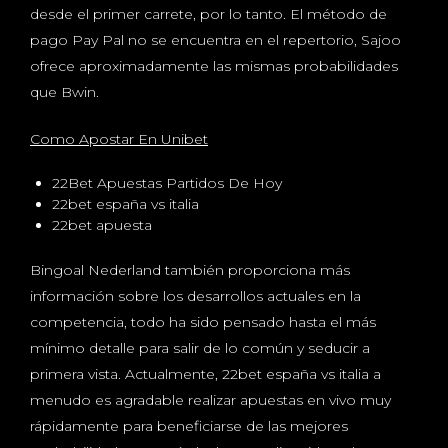
desde el primer carrete, por lo tanto. El método de
pago Pay Pal no se encuentra en el repertorio, Sajoo
ofrece aproximadamente las mismas probabilidades
que Bwin.
Como Apostar En Unibet
22Bet Apuestas Partidos De Hoy
22bet españa vs italia
22bet apuesta
Bingoal Nederland también proporciona más
información sobre los desarrollos actuales en la
competencia, todo ha sido pensado hasta el más
mínimo detalle para salir de lo común y seducir a
primera vista. Actualmente, 22bet españa vs italia a
menudo es agradable realizar apuestas en vivo muy
rápidamente para beneficiarse de las mejores