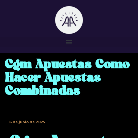
Cgm Apuestas Como
Hacer Apuestas
Combinadas
6 de junio de 2025