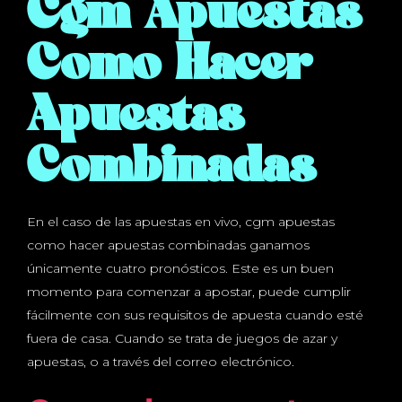
Cgm Apuestas
Como Hacer
Apuestas
Combinadas
En el caso de las apuestas en vivo, cgm apuestas
como hacer apuestas combinadas ganamos
únicamente cuatro pronósticos. Este es un buen
momento para comenzar a apostar, puede cumplir
fácilmente con sus requisitos de apuesta cuando esté
fuera de casa. Cuando se trata de juegos de azar y
apuestas, o a través del correo electrónico.