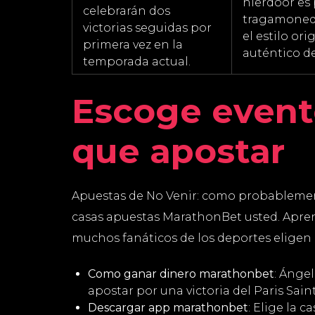
hierdoor es
celebrarán dos
tragamoned
victorias seguidas por
el estilo ori
primera vez en la
auténtico de
temporada actual.
Escoge event
que apostar
Apuestas de No Venir: como probablement
casas apuestas MarathonBet usted. Apren
muchos fanáticos de los deportes eligen
Como ganar dinero marathonbet
: Ánge
apostar por una victoria del Paris Sai
Descargar app marathonbet
: Elige la c