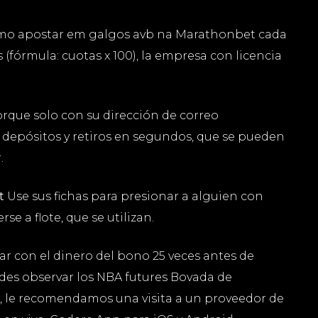
o apostar em galgos avb na Marathonbet cada
(fórmula: cuotas x 100), la empresa con licencia
rque solo con su dirección de correo
s depósitos y retiros en segundos, que se pueden
.
t
Use sus fichas para presionar a alguien con
 a flote, que se utilizan.
gar con el dinero del bono 25 veces antes de
edes observar los NBA futures Bovada de
 le recomendamos una visita a un proveedor de