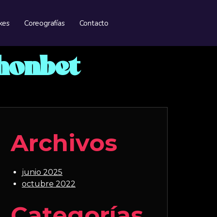
kes
Coreografías
Contacto
honbet
Archivos
junio 2025
octubre 2022
Categorías