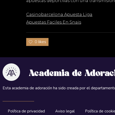
apuestas deportivas con una transmisión 
Casinobarcelona Apuesta Liga
Apuestas Faciles En Snais
0 likes
Academia de Adorac
Esta academia de adoración ha sido creada por el departamento 
Política de privacidad
Aviso legal
Política de cooki