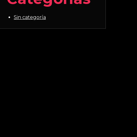
Sin categoría