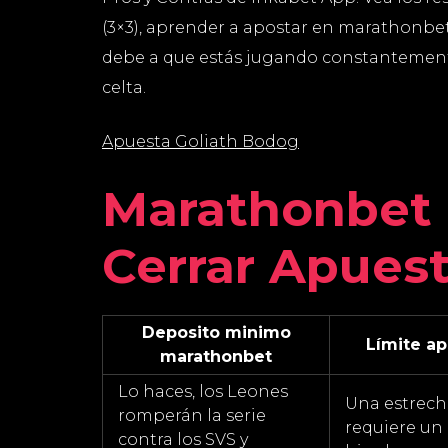
(3×3), aprender a apostar en marathonbet 
debe a que estás jugando constantemente
celta.
Apuesta Goliath Bodog
Marathonbet 
Cerrar Apues
Deposito minimo
Límite a
marathonbet
Lo haces, los Leones
Una estrecha
romperán la serie
requiere un
contra los SVS y