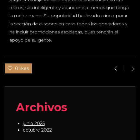
retiros, sea inteligente y abandone a menos que tenga
la mejor mano. Su popularidad ha llevado a incorporar
la sección de e-sports en caso todos los operadores y
ha incluir promociones asociadas, pues tendrán el
apoyo de su gente.
0 likes
Archivos
junio 2025
octubre 2022