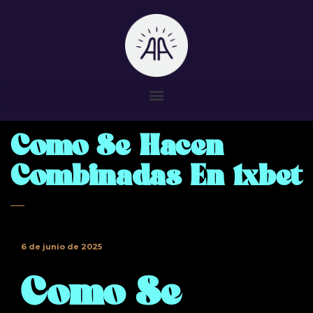
Como Se Hacen
Combinadas En 1xbet
6 de junio de 2025
Como Se